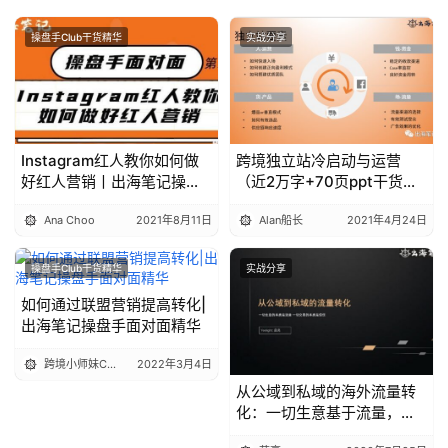
操盘手Club干货精华
实战分享
Instagram红人教你如何做
跨境独立站冷启动与运营
好红人营销丨出海笔记操盘
（近2万字+70页ppt干货）
手面对面27期精华
丨出海笔记
Ana Choo
2021年8月11日
Alan船长
2021年4月24日
操盘手Club干货精华
实战分享
如何通过联盟营销提高转化|
出海笔记操盘手面对面精华
跨境小师妹Cici
2022年3月4日
从公域到私域的海外流量转
化：一切生意基于流量，一
切交易基于信任丨出海笔记