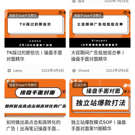
菇亮
2020年7月25日
操盘手Club分享精华
操盘手Club干货精华
操盘手Club干货精华
TK踩过的那些坑丨操盘手面
大促期间广告投放组合拳丨
对面精华
操盘手面对面精华
Lancy
2022年3月4日
Vincent
2022年3月4日
操盘手Club干货精华
实战分享
如何做出高点击和高转化的
独立站爆款模式SOP丨操盘
广告丨出海笔记操盘手面对
手面对面第11期精华
面29期精华