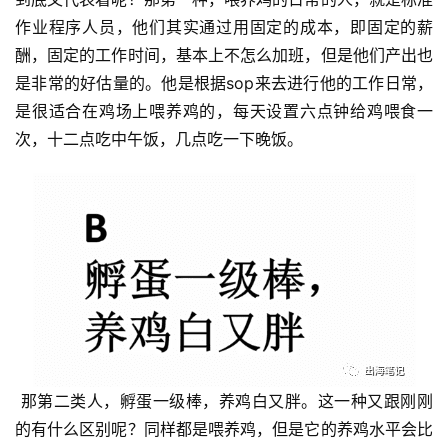
例
作业程序人员，他们其实通过用固定的成本，即固定的薪
拆
酬，固定的工作时间，基本上不怎么加班，但是他们产出也
解
是非常的好估量的。他是根据sop来去进行他的工作日常，
是很适合在鸡场上喂养鸡的，每天设置六点钟给鸡喂食一
操
次，十二点吃中午饭，几点吃一下晚饭。
盘
手
C
l
u
b
干
货
精
选
 那第二类人，孵蛋一级棒，养鸡白又胖。这一种又跟刚刚
的有什么区别呢？同样都是喂养鸡，但是它的养鸡水平会比