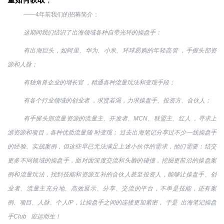
——4年前我们的招募简介：
这期间我们结识了出海领域各种自带光环的操盘手：
有出海巨头，如阿里、华为、小米、环球易购的年轻高管 ，手握头部资
源和人脉；
有
独角兽企业
的增长官 ，精通各种流量玩法和变现手段；
有各个行业领域的创业者 ，求贤若渴，力求操盘手、投资方、合伙人；
有手握头部流量资源的流量主、开发者、
MCN
、联盟主、红人 ，寻求上
游资源和项目，各种优质流量随 时变现； 过去出海笔记分享过不少一线操盘手
的经验、实战案例，但这些早已无法满足上述小伙伴的需求，他们需要：结交
更多不同领域的操盘手，面对面深度交流和头脑的碰撞，挖掘更前沿的操盘案
例和流量玩法，找到技能和资源互补的合伙人甚至投资人，能够让操盘手、创
业者、流量主充分地、高效展示、分享、交流的平台，不单是技能，还有案
例、项目、人脉、个人
IP
，让操盘手之间的连接更加紧密， 于是 出海笔记操盘
手Club 应运而生！