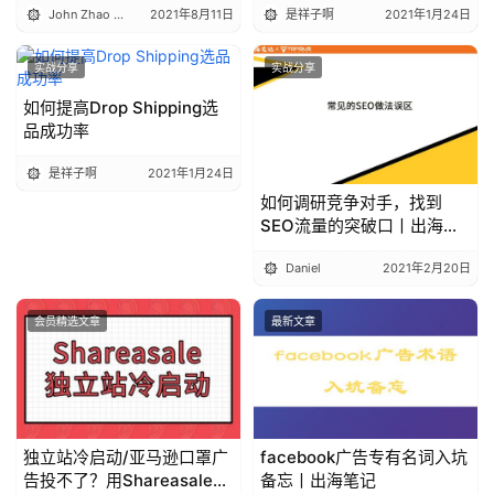
谷歌大叔
2021年3月14日
实战分享
实战分享
「不看数据 靠感觉」App收
“做独立站创业的话，目前有
入涨10倍——那是在做梦丨
什么方向或者建议吗？”
出海笔记
丁旭晨 Benjamin
2019年12月17日
是祥子啊
2021年1月24日
会员精选文章
实战分享
12种Ahrefs高级打法（干到
《电商进化录》
爆炸，请备好水杯)