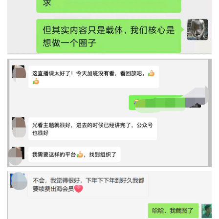
案
例
拆
解
操
盘
手
C
l
u
b
干
货
精
选