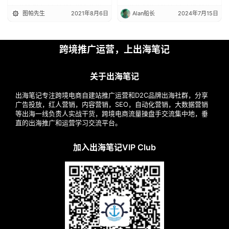
John Zhao 赵凰
2021年8月11日
是祥子啊
2021年1月24日
实战分享
实战分享
如何提高Drop Shipping选
品成功率
是祥子啊
2021年1月24日
如何调研竞争对手，找到
SEO流量的突破口丨出海笔
记操盘手流量大会精华
Daniel
2021年2月20日
会员精选文章
最新文章
独立站冷启动/亚马逊口罩广
facebook广告专有名词入坑