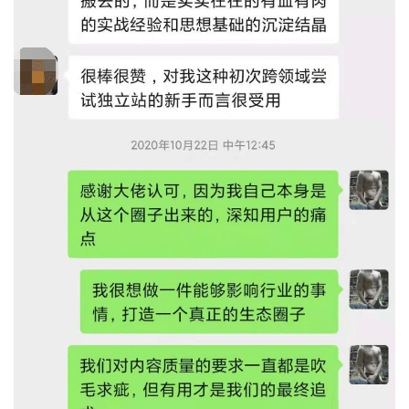
首
页
推
广
运
营
实
战
分
享