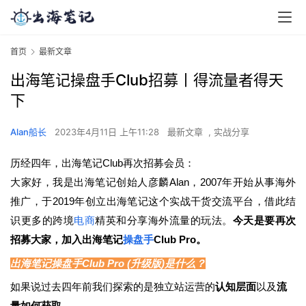
首页
最新文章
出海笔记操盘手Club招募丨得流量者得天
下
Alan船长
2023年4月11日 上午11:28
最新文章
,
实战分享
历经四年，出海笔记Club再次招募会员：
大家好，我是出海笔记创始人彦麟Alan，2007年开始从事海外
推广，于2019年创立出海笔记这个实战干货交流平台，借此结
识更多的跨境
电商
精英和分享海外流量的玩法。
今天是要再次
招募大家，加入出海笔记
操盘手
Club
Pro
。
出海笔记操盘手Club Pro (升级版)是什么？
如果说过去四年前我们探索的是独立站运营的
认知层面
以及
流
量如何获取
，