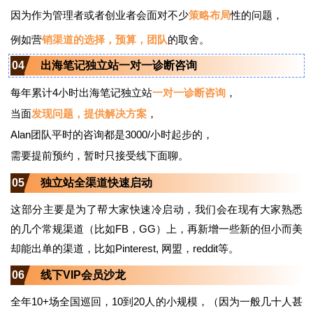
因为作为管理者或者创业者会面对不少
策略布局
性的问题，
例如营
销渠道的选择，预算，团队
的取舍。
04
出海笔记独立站一对一诊断咨询
每年累计4小时出海笔记独立站
一对一诊断咨询
，
当面
发现问题，提供解决方案
，
Alan团队平时的咨询都是3000/小时起步的，
需要提前预约，暂时只接受线下面聊。
05
独立站全渠道快速启动
这部分主要是为了帮大家快速冷启动，我们会在现有大家熟悉
的几个常规渠道（比如FB，GG）上，再新增一些新的但小而美
却能出单的渠道，比如Pinterest, 网盟，reddit等。
06
线下VIP会员沙龙
全年10+场全国巡回，10到20人的小规模，
（因为一般
几十人甚