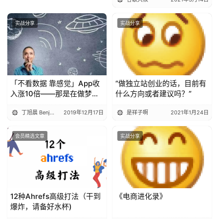
Link building & SEO audits
上一篇
2023年3月14日 下午6:02
ebike电动单车黑马Aventon独立站拆解（下）
2023年4月24日 下午5:03
下一篇
相关推荐
独立站学习资源分享
实战分享
实战分享
是祥子啊
2021年1月24日
帮客户卖口罩机赚了1套深圳
湾1号后，我决定到深圳发展