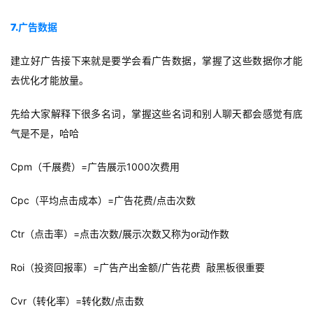
运
营
7.广告数据
实
建立好广告接下来就是要学会看广告数据，掌握了这些数据你才能
战
去优化才能放量。
分
享
先给大家解释下很多名词，掌握这些名词和别人聊天都会感觉有底
气是不是，哈哈
案
例
Cpm（千展费）=广告展示1000次费用
拆
解
Cpc（平均点击成本）=广告花费/点击次数
Ctr（点击率）=点击次数/展示次数又称为or动作数
操
盘
Roi（投资回报率）=广告产出金额/广告花费 敲黑板很重要
手
C
Cvr（转化率）=转化数/点击数
l