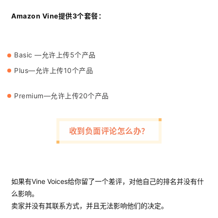
Amazon Vine提供3个套餐：
Basic —允许上传5个产品
Plus—允许上传10个产品
Premium—允许上传20个产品
首
页
收到负面评论怎么办？
推
广
运
如果有Vine Voices给你留了一个差评，对他自己的排名并没有什
营
么影响。
卖家并没有其联系方式，并且无法影响他们的决定。
实