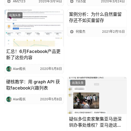
AMZ123
2020年3月14日
7点5度
2020年3月24日
案例分析：为什么自然量留
出海头条
出海头条
存还不如买量留存
何俊杰
2021年2月15日
汇总！6月Facebook产品更
新了这些内容
Alan船长
2020年5月8日
硬核教学：用 graph API 获
出海头条
出海头条
取facebook兴趣列表
Alan船长
2020年5月8日
疑似多位卖家聚集亚马逊深
圳办事处维权？亚马逊这样