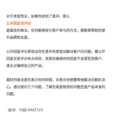
战
分
对于卖家而言，如果你收到了差评，那么
享
公开回复该评论
是最佳的做法。任何能够吸引客户参与的方式，都能够帮助你提
案
升品牌知名度。
例
拆
解
公开回复评论表现出你在意并有意尝试解决客户的问题。要公开
回复买家评论有点风险，卖家应确保你的回复不会冒犯到客户，
操
或太过偏袒自己的产品。
盘
手
最好的做法是先表示你的同情，并表示你想要帮他解决问题的决
C
心。通过提问几个问题，了解究竟是物流的问题还是产品本身的
l
问题。
u
b
干
编译 玛丽/AMZ123
货