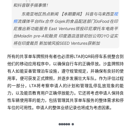
和抖音联手搞事情！
东南亚地区热点新闻 【本期要闻】 抖音与马来西亚
视
频
流媒体平台iflix合作 Gojek的食品配送部门GoFood在印
尼推出新功能服务 East Ventures领投印尼摩托车电商平
台Moladin pre-A轮融资 印度酒店连锁初创公司OYO证实
将在印度裁员 新加坡风投SEED Ventures获新加
所有的共享单车牌照持有者也必须将LTA的QR码停车系统整合到
他们的移动应用程序中，以确保自行车的正确停放。沙盒牌照持
有人如能妥善管理泊车设施，遵守规管规定，并确保有良好的使
用率，便可获发正式牌照，并逐步发展壮大车队。作为评估过程
的一部分，LTA将考察申请人的计划和管理乱停乱放现象的能
力，以及能否教育用户正确停放能力。它还将考虑申请人保持良
性车辆使用率的能力，包括管理其共享单车服务的整体需求和停
车位的可用性。申请人的整体业绩记录也将成为考虑因素。