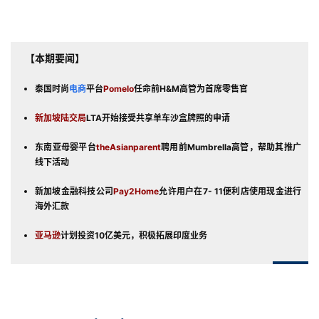
【本期要闻】
泰国时尚
电商
平台
Pomelo
任命前H&M高管为首席零售官
新加坡陆交局
LTA开始接受共享单车沙盒牌照的申请
东南亚母婴平台
theAsianparent
聘用前Mumbrella高管，帮助其推广
线下活动
新加坡金融科技公司
Pay2Home
允许用户在7- 11便利店使用现金进行
海外汇款
亚马逊
计划投资10亿美元，积极拓展印度业务