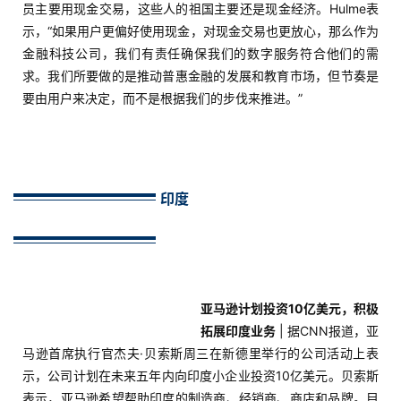
员主要用现金交易，这些人的祖国主要还是现金经济。Hulme表
示，“如果用户更偏好使用现金，对现金交易也更放心，那么作为
首
金融科技公司，我们有责任确保我们的数字服务符合他们的需
页
求。我们所要做的是推动普惠金融的发展和教育市场，但节奏是
要由用户来决定，而不是根据我们的步伐来推进。”
推
广
运
印度
营
实
战
分
亚马逊计划投资10亿美元，积极
享
拓展印度业务
| 据CNN报道，亚
马逊首席执行官杰夫·贝索斯周三在新德里举行的公司活动上表
示，公司计划在未来五年内向印度小企业投资10亿美元。贝索斯
案
表示，亚马逊希望帮助印度的制造商、经销商、商店和品牌。目