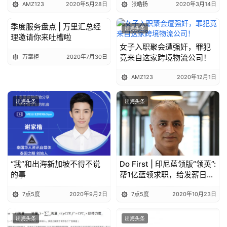
AMZ123
2020年5月28日
张皓扬
2020年3月14日
季度服务盘点 | 万里汇总经
出海头条
出海头条
理邀请你来吐槽啦
女子入职聚会遭强奸，罪犯
竟来自这家跨境物流公司！
万掌柜
2020年7月30日
AMZ123
2020年12月1日
出海头条
出海头条
“我”和出海新加坡不得不说
Do First | 印尼蓝领版“领英”:
的事
帮1亿蓝领求职，给发薪日贷
款
7点5度
2020年9月2日
7点5度
2020年10月23日
出海头条
出海头条