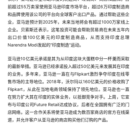
例
前超过55万卖家使用亚马逊印度市场平台，超过6万印度制造商
拆
解
和品牌使用该公司的平台向全球客户出口产品。通过帮助这些企
业，亚马逊预计到2025年，未来当地将会有超过1000万家线上
企业。贝索斯还表示，这笔投资可能会帮助贸易商在未来五年内
操
出口价值100亿美元的印度制造商品，从而支持印度总理
盘
Narendra Modi发起的“印度制造”运动。
手
C
亚马逊10亿美元承诺是其为从印度这块大蛋糕中分一杯羹而采取
l
的最新举措。亚马逊已经承诺投入超过50亿美元来发展其在印度
u
的业务。多年来，亚马逊一直在与Flipkart激烈争夺印度在线零
b
售市场的主导地位。2018年，沃尔玛以160亿美元的价格收购了
干
Flipkart，从此在当地电商领域保持了领先地位。亚马逊也一直
货
在努力扩大其在印度的实体业务，以抵御竞争对手。上周，它宣
精
选
布与印度公司Future Retail达成协议，后者在全国拥有广泛的门
店网络。这一合作关系将使亚马逊成为数百家商店的官方在线渠
道，并允许客户从亚马逊的商店购买他们订购的产品。