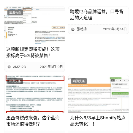
跨境电商品牌运营，口号背
出海头条
出海头条
后的大道理
张皓扬
2020年3月14日
这项新规定即将实施！这项
指标高于5%将被禁售！
AMZ123
2021年3月10日
出海头条
出海头条
墨西哥税改来袭，这个蓝海
为什么6/3早上Shopify站点
市场还值得做吗？
毫无转化！！