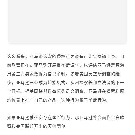
这么看来，亚马逊这次的侵权行为很有可能会惹祸上身。目
前欧盟正在对亚马逊开展反垄断调查，以评估亚马逊是否滥
用第三方卖家数据为自己牟利。随着美国反垄断调查的继
续，亚马逊已经成为监察机构、多州检察长和立法者的下一
个目标。据美国联邦反垄断委员会调查，亚马逊在搜索和网
首
站位置上推广自己的产品，这种行为属于垄断行为。
页
如果亚马逊被坐实存在垄断行为，那亚马逊将会面临来自欧
推
广
盟和美国联邦开出的天价罚单。