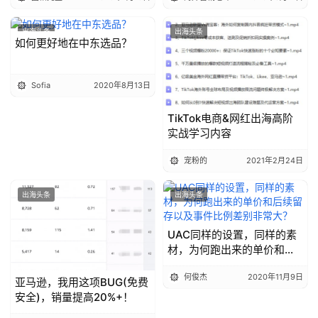
出海头条
出海头条
如何更好地在中东选品？
Sofia
2020年8月13日
TikTok电商&网红出海高阶
实战学习内容
宠粉的
2021年2月24日
出海头条
出海头条
UAC同样的设置，同样的素
材，为何跑出来的单价和后
续留存以及事件比例差别非
何俊杰
2020年11月9日
常大？
亚马逊，我用这项BUG(免费
安全)，销量提高20%+！