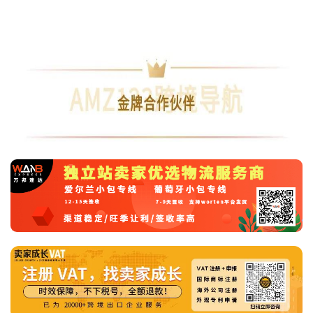
l
u
b
干
货
精
选