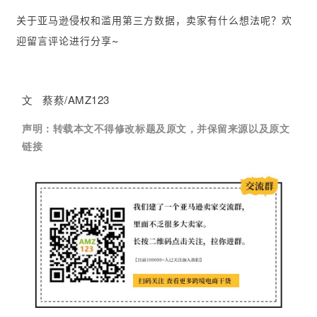
运
关于亚马逊侵权和滥用第三方数据，卖家有什么想法呢？欢
营
迎留言评论进行分享~
实
战
文 蔡蔡/AMZ123
分
享
声明：
转载本文不得修改标题及原文，并保留来源以及原文
链接
案
例
拆
解
操
盘
手
C