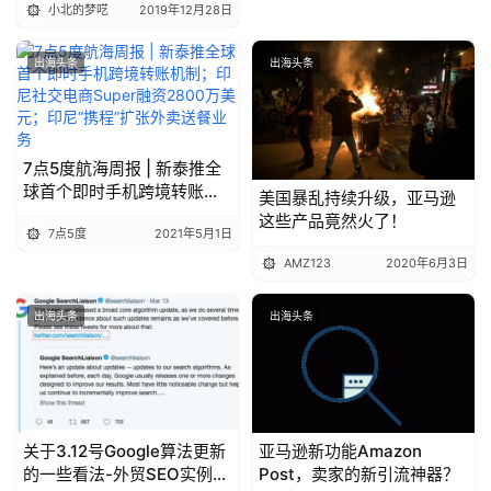
小北的梦呓
2019年12月28日
出海头条
出海头条
7点5度航海周报 | 新泰推全
球首个即时手机跨境转账机
美国暴乱持续升级，亚马逊
制；印尼社交电商Super融
这些产品竟然火了！
7点5度
2021年5月1日
资2800万美元；印尼“携程”
扩张外卖送餐业务
AMZ123
2020年6月3日
出海头条
出海头条
关于3.12号Google算法更新
亚马逊新功能Amazon
的一些看法-外贸SEO实例分
Post，卖家的新引流神器？