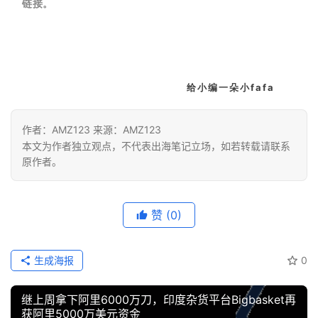
链接。
给小编一朵小fafa
作者：AMZ123 来源：AMZ123
本文为作者独立观点，不代表出海笔记立场，如若转载请联系
原作者。
赞
(0)
生成海报
0
继上周拿下阿里6000万刀，印度杂货平台Bigbasket再
获阿里5000万美元资金