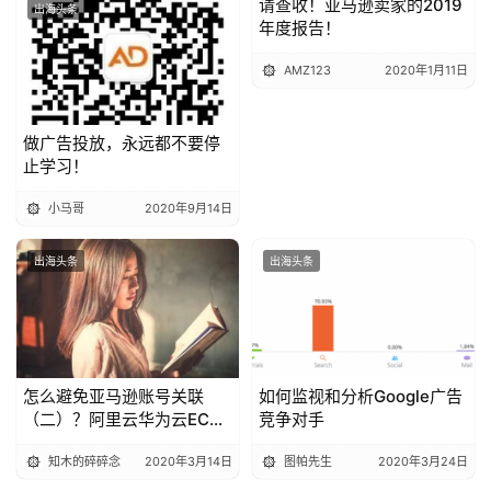
​请查收！亚马逊卖家的2019
出海头条
出海头条
年度报告！
AMZ123
2020年1月11日
做广告投放，永远都不要停
止学习！
小马哥
2020年9月14日
出海头条
出海头条
怎么避免亚马逊账号关联
如何监视和分析Google广告
（二）？阿里云华为云ECS
竞争对手
远程桌面教程
知木的碎碎念
2020年3月14日
图帕先生
2020年3月24日