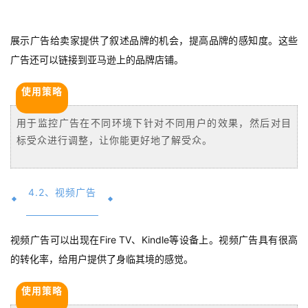
操
盘
展示广告给卖家提供了叙述品牌的机会，提高品牌的感知度。这些
手
C
广告还可以链接到亚马逊上的品牌店铺。
l
使用策略
u
b
用于监控广告在不同环境下针对不同用户的效果，然后对目
干
标受众进行调整，让你能更好地了解受众。
货
精
选
4.2、视频广告
视频广告可以出现在Fire TV、Kindle等设备上。视频广告具有很高
的转化率，给用户提供了身临其境的感觉。
使用策略