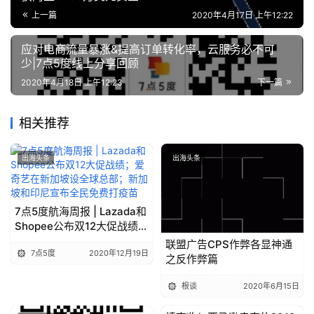
上一篇
2020年4月17日 上午12:22
应对电商流量暴涨&提高订单转化率，云服务必不可
少|7点5度线上分享回顾
2020年4月18日 上午12:23
下一篇
相关推荐
出海头条
出海头条
7点5度航海周报 | Lazada和
Shopee公布双12大促战绩；
爱奇艺在新加坡设全球总
联盟广告CPS作弊各显神通
7点5度
2020年12月19日
部；新加坡和印尼宣布全民
之反作弊篇
免费打疫苗
根谈
2020年6月15日