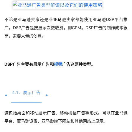
推
不论是亚马逊卖家还是非亚马逊卖家都能使用亚马逊DSP平台推
广
广。DSP广告是按展示次数收费，即CPM。DSP广告的制作成本很
高，需要大量的创意。
运
营
实
DSP广告主要有展示广告和
视频
广告这两种类型。
战
分
享
4.1、展示广告
案
例
拆
这包括桌面和移动展示广告、移动横幅广告等形式。可以在亚马逊
解
平台、亚马逊设备、亚马逊旗下网站和其他网站上显示。