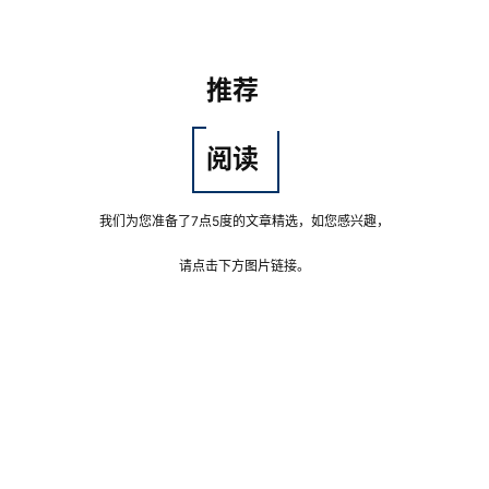
推荐
阅读
我们为您准备了7点5度的文章精选，如您感兴趣，
请点击下方图片链接。