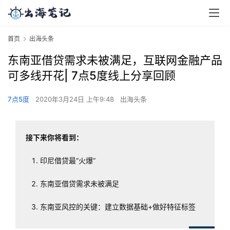
首页
出海头条
东南亚借贷需求未被满足，互联网金融产品
可多线开花| 7点5度线上分享回顾
7点5度
2020年3月24日 上午9:48
出海头条
接下来你将看到：
印尼借贷最“火爆”
东南亚借贷需求未被满足
东南亚风控的关键：建立数据基础+做好特征标签