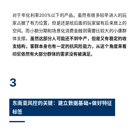
对于年化利率200%以下的产品。虽然有很多较早进入的玩
家占据了有力位置，但是还是给后面的玩家留有后来居上的
空间。而小额分期和场景化消费金融则需要比较大的小康群
体支撑。
虽然这部分人可能还不到中产，但是又有稳定的收
支结构，客群本身也有一定的抗风险能力，从这个角度来看
印尼依然有大部分群体的需求没有被满足。
3
东南亚风控的关键：建立数据基础+做好特征
标签