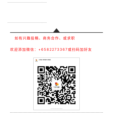
如有兴趣投稿、商务合作、或求职
欢迎添加微信：+6582273367或扫码加好友