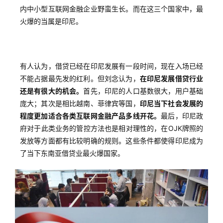
内中小型互联网金融企业野蛮生长。而在这三个国家中，最
火爆的当属是印尼。
有人认为，借贷已经在印尼发展有一段时间，现在入场已经
不能占据最先发的红利。但刘念认为，
在印尼发展借贷行业
还是有很大的机会。
首先，印尼的人口基数很大，用户基础
庞大；其次是相比越南、菲律宾等国，
印尼当下社会发展的
程度更加适合各类互联网金融产品多线开花。
最后，印尼政
府对于此类业务的管控方法也是相对理性的，在OJK牌照的
发放等方面都有比较明确的规则。这些条件都使得印尼成为
了当下东南亚借贷业最火爆国家。