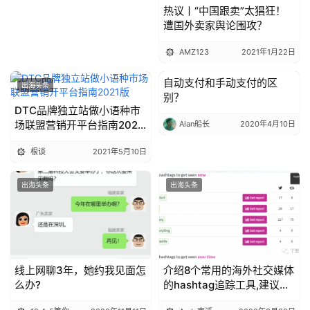
战
热议丨“中国跟卖”太猖狂！
遭国外卖家舆论围攻？
分
享
AMZ123
2021年1月22日
案
自动支付和手动支付的区
出海头条
出海头条
别？
例
DTC品牌独立站做小语种市
拆
场联盟营销开平台指南2021
Alan船长
2020年4月10日
解
版
根谈
2021年5月10日
操
盘
出海头条
出海头条
手
C
l
u
b
线上网聊3年，她约我见面怎
介绍8个常用的海外社交媒体
么办?
的hashtag追踪工具,建议收
干
藏
货