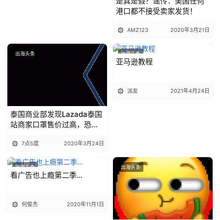
是真是假？谣传：美国任何
港口都不接受卖家发货！
AMZ123
2020年3月21日
出海头条
出海头条
亚马逊教程
派友
2021年4月24日
首
页
泰国商业部发现Lazada泰国
站商家口罩售价过高，恐面
临责罚
推
7点5度
2020年3月24日
广
出海头条
出海头条
看广告也上瘾第二季...
运
营
何俊杰
2020年11月1日
实