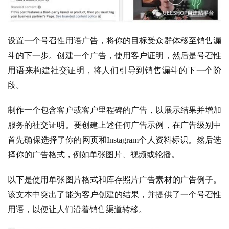
运
营
设置一个号召性用语广告，将你的目标受众群体移至销售漏
实
斗的下一步。创建一个广告，使用客户证明，然后是号召性
战
用语来构建社交证明，将人们引导到销售漏斗的下一个阶
分
享
段。
制作一个包含客户或客户里程碑的广告，以展示结果并增加
案
例
服务的社交证明。要创建上述任何广告示例，在广告级别中
拆
首先确保选择了你的网页和Instagram个人资料标识。然后选
解
择你的广告格式，例如单张图片、视频或轮播。
操
以下是使用单张图片格式和库存照片广告素材的广告例子。
盘
该文本中突出了能为客户创建的结果，并提供了一个号召性
手
用语，以便让人们沿着销售渠道转移。
C
l