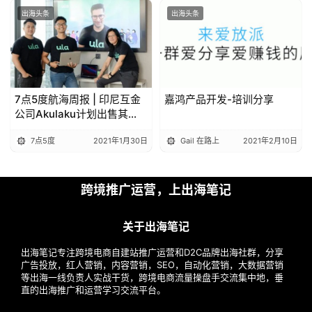
出海头条
出海头条
7点5度航海周报 | 印尼互金
嘉鸿产品开发-培训分享
公司Akulaku计划出售其
P2P平台15%的股份；印尼
7点5度
2021年1月30日
Gail 在路上
2021年2月10日
主权财富基金收到约100亿
美元的投资承诺
跨境推广运营，上出海笔记
关于出海笔记
出海笔记专注跨境电商自建站推广运营和D2C品牌出海社群，分享
广告投放，红人营销，内容营销，SEO，自动化营销，大数据营销
等出海一线负责人实战干货，跨境电商流量操盘手交流集中地，垂
直的出海推广和运营学习交流平台。