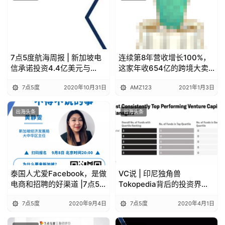
7点5度航海周报 | 新加坡电
连续第8年营收增长100%，
信承诺投资4.4亿美元与
这家年收654亿的跨境大卖
Grab共建数字银行；新加坡
有望上市！
7点5度
2020年10月31日
AMZ123
2021年1月3日
社交电商WEBUY完成600万
美元A轮融资
出海头条
出海头条
泰国人尤爱Facebook，是做
VC说 | 印尼独角兽
电商和招聘的好渠道 |7点5
Tokopedia背后的投资界优
度线上活动回顾
等生—East Ventures
7点5度
2020年9月4日
7点5度
2020年4月1日