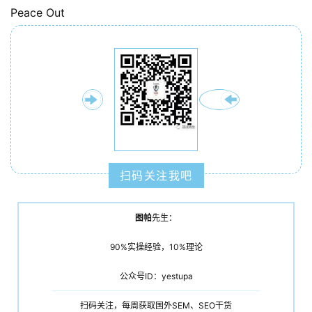
例
Peace Out
拆
解
操
盘
手
C
l
u
扫码关注我吧
b
干
货
图帕
先生：
精
90%实操经验，10%理论
选
公众号ID：yestupa
扫码关注，每周获取国外SEM、SEO干货