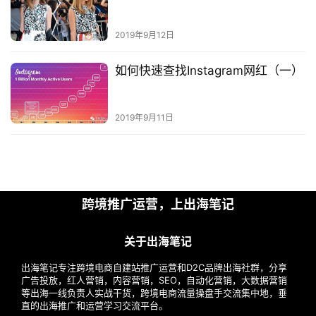
运
营
2019年9月12日
如何快速查找Instagram网红（一）
实
战
分
2019年9月11日
享
案
例
拆
跨境推广运营，上出海笔记
解
关于出海笔记
操
盘
出海笔记专注跨境电商自建站推广运营和D2C品牌出海社群，分享
广告投放，红人营销，内容营销，SEO，自动化营销，大数据营销
手
等出海一线负责人实战干货，跨境电商流量操盘手交流集中地，垂
C
直的出海推广和运营学习交流平台。