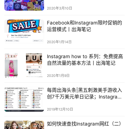
2020年3月10日
Facebook和Instagram限时促销的
运营模式丨出海笔记
2020年1月14日
Instagram how to 系列：免费提高
自然流量的基本方法丨出海笔记
2020年1月9日
首
每周出海头条|黑五刺激美手游收入
页
创7千万美元单日记录；Instagram
限制平台广告推送；T-K ADS新增
自定义受众事件
2019年12月10日
推
广
如何快速查找Instagram网红（二）