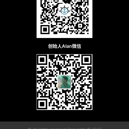
C
l
u
b
干
货
精
创始人Alan微信
选