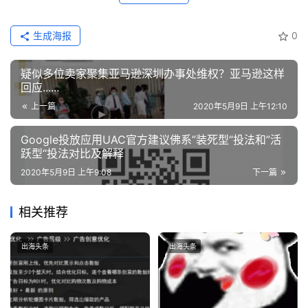
生成海报
0
疑似多位卖家聚集亚马逊深圳办事处维权？亚马逊这样
回应......
上一篇
2020年5月9日 上午12:10
Google投放应用UAC官方建议佛系”装死型“投法和”活
跃型“投法对比及解释
2020年5月9日 上午9:08
下一篇
相关推荐
出海头条
出海头条