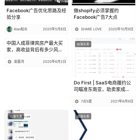
Facebook广告优化思路及经
做shopify必须掌握的
验分享
Facebook广告7大点
Alan船长
2020年5月8日
SHARE LOVE
2020年10月9日
中国人成菲律宾房产最大买
出海头条
出海头条
家，高收益背后有多少风
险？
凌嘉鸿
2020年6月2日
Do First | SaaS电商履约公
司瞄准东南亚，助卖家成本
降低40%，签收率提高15%
7点5度
2021年6月9日
出海头条
出海头条