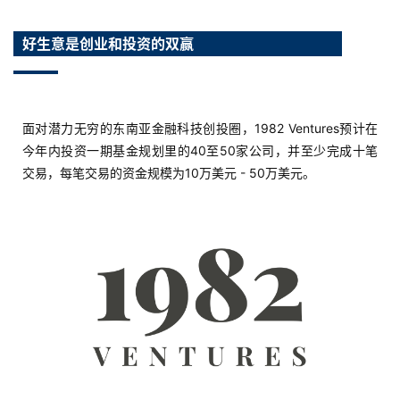
好生意是创业和投资的双赢
实
战
分
享
面对潜力无穷的东南亚金融科技创投圈，1982 Ventures预计在
今年内投资一期基金规划里的40至50家公司，并至少完成十笔
案
交易，每笔交易的资金规模为10万美元 - 50万美元。
例
拆
解
操
盘
手
C
l
u