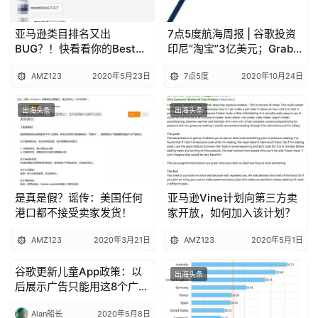
亚马逊类目排名又出
7点5度航海周报 | 谷歌投资
BUG？！快看看你的Best
印尼“淘宝”3亿美元；Grab
seller丢了吗！
收入恢复至疫情爆发前水
AMZ123
2020年5月23日
7点5度
2020年10月24日
平；越南最大OTA公司再获
700万美元融资
出海头条
出海头条
是真是假？谣传：美国任何
亚马逊Vine计划向第三方卖
港口都不接受卖家发货！
家开放，如何加入该计划？
AMZ123
2020年3月21日
AMZ123
2020年5月1日
谷歌更新儿童App政策：以
出海头条
出海头条
后展示广告只能用这8个广告
网络了
Alan船长
2020年5月8日