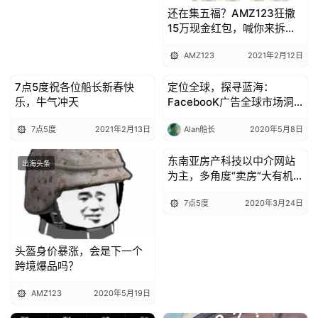
还在集五福？AMZ123狂撒
15万现金红包，喊你来拆
啦！
AMZ123
2021年2月12日
7点5度祝各位船长新春快
定位全球，探寻蓝海：
出海头条
出海头条
乐，牛气冲天
FacebooK广告全球市场洞
察（国家篇）
7点5度
2021年2月13日
Alan船长
2020年5月8日
东南亚房产科技以中介网站
出海头条
出海头条
为主，多角度“卖房”大有机
会| 7点5度线上分享
7点5度
2020年3月24日
头盔身价暴涨，会是下一个
跨境爆品吗？
AMZ123
2020年5月19日