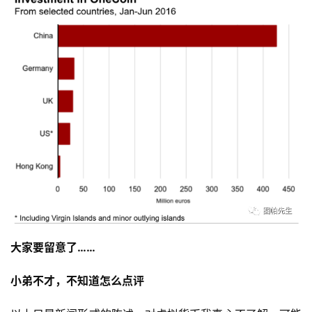
战
分
享
案
例
拆
解
操
盘
手
C
l
u
大家要留意了……
b
干
小弟不才，不知道怎么点评
货