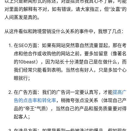
精
以上只是新闻形式的陈述，对虚拟货币我真心不了解，可能
选
对里面的解释有不对，如有错误，请大家指正，但“汝嘉”的
人间蒸发是真的。
从这件看似和跨境营销没什么关系的事件中，我想了几点：
在SEO方面：如果有网站突然靠自然流量冒起，那在考
虑和他合作或收购他的网站之前，要多加留意（像著名
的10beast），因为站长十分清楚自己是在做什么，而
我们经常只能看到表明。当然也有好人，只是多加个心
眼就行；
在广告方面：我们的广告词一定要认真写，才能
提高广
告的点击率和转化率
，稍微夸张点没关系（体现自己产
品的“帝王”气质），当然自己的产品和服务质量要对得
起客人；
在选品方面：如果我看到一些被洗过的爆品，假如现在