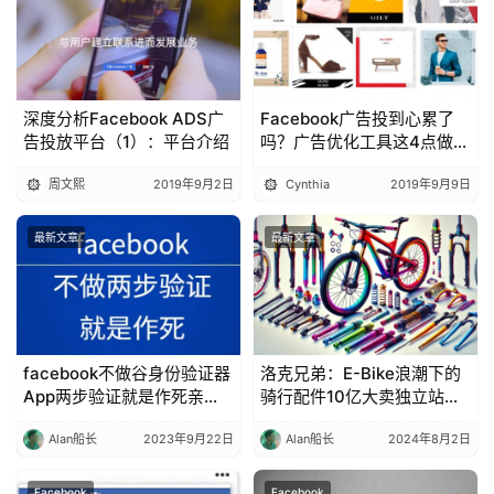
深度分析Facebook ADS广
Facebook广告投到心累了
告投放平台（1）：平台介绍
吗？广告优化工具这4点做得
更好又更快！
周文熙
2019年9月2日
Cynthia
2019年9月9日
最新文章
最新文章
facebook不做谷身份验证器
洛克兄弟：E-Bike浪潮下的
App两步验证就是作死亲
骑行配件10亿大卖独立站分
测，广告投手和SNS运营必
析
Alan船长
2023年9月22日
Alan船长
2024年8月2日
备，建议收藏
Facebook
Facebook