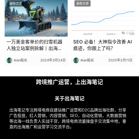
最新文章
最新文章
一万美金客单价的扫雪机器
SEO 必备！大神指令改善 AI
人独立站案例拆解丨出海笔
痕迹，你跟上了吗？
记
Alan船长
2024年3月24日
Alan船长
2025年2月11日
跨境推广运营，上出海笔记
关于出海笔记
出海笔记专注跨境电商自建站推广运营和D2C品牌出海社群，分享
广告投放，红人营销，内容营销，SEO，自动化营销，大数据营销
等出海一线负责人实战干货，跨境电商流量操盘手交流集中地，垂
直的出海推广和运营学习交流平台。