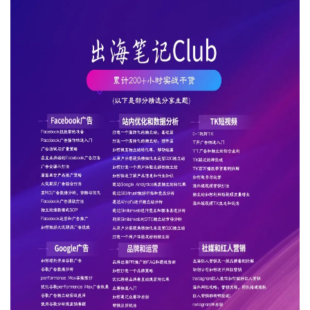
运
营
实
战
分
享
案
例
拆
解
操
盘
手
C
l