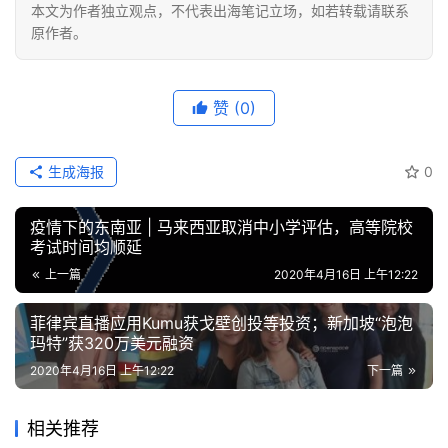
本文为作者独立观点，不代表出海笔记立场，如若转载请联系
原作者。
赞
(0)
生成海报
0
疫情下的东南亚 | 马来西亚取消中小学评估，高等院校
考试时间均顺延
上一篇
2020年4月16日 上午12:22
菲律宾直播应用Kumu获戈壁创投等投资；新加坡“泡泡
玛特”获320万美元融资
2020年4月16日 上午12:22
下一篇
相关推荐