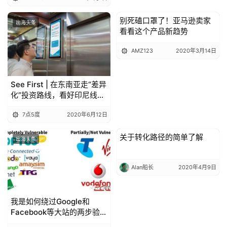
别死磕口罩了！亚马逊卖家
出海头条
出海头条
看看这个产品新趋势
AMZ123
2020年3月14日
See First | 在东南亚走“差异
化”投资路线，看好印尼线上
娱乐
7点5度
2020年6月12日
关于转化路径的简单了解
出海头条
出海头条
Alan船长
2020年4月9日
我是如何绕过Google和
Facebook等大站的两步验证
的