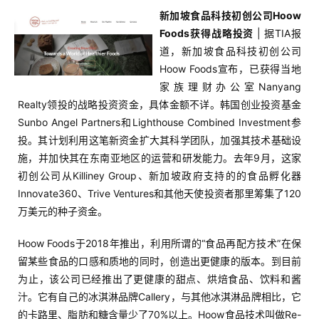
新加坡食品科技初创公司Hoow
Foods获得战略投资
| 据TIA报
道，新加坡食品科技初创公司
Hoow Foods宣布，已获得当地
家族理财办公室Nanyang
Realty领投的战略投资资金，具体金额不详。韩国创业投资基金
Sunbo Angel Partners和Lighthouse Combined Investment参
投。其计划利用这笔新资金扩大其科学团队，加强其技术基础设
施，并加快其在东南亚地区的运营和研发能力。去年9月，这家
初创公司从Killiney Group、新加坡政府支持的的食品孵化器
Innovate360、Trive Ventures和其他天使投资者那里筹集了120
万美元的种子资金。
首
Hoow Foods于2018年推出，利用所谓的“食品再配方技术”在保
页
留某些食品的口感和质地的同时，创造出更健康的版本。到目前
为止，该公司已经推出了更健康的甜点、烘焙食品、饮料和酱
推
汁。它有自己的冰淇淋品牌Callery，与其他冰淇淋品牌相比，它
广
的卡路里、脂肪和糖含量少了70%以上。Hoow食品技术叫做Re-