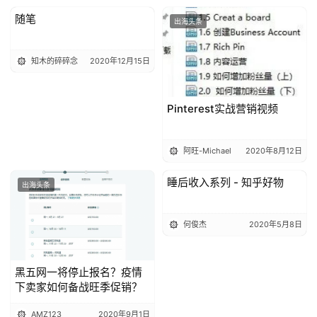
随笔
出海头条
出海头条
知木的碎碎念
2020年12月15日
Pinterest实战营销视频
阿旺-Michael
2020年8月12日
睡后收入系列 - 知乎好物
出海头条
出海头条
何俊杰
2020年5月8日
黑五网一将停止报名？疫情
下卖家如何备战旺季促销？
AMZ123
2020年9月1日