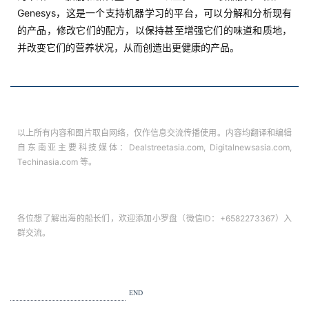
Genesys，这是一个支持机器学习的平台，可以分解和分析现有
运
的产品，修改它们的配方，以保持甚至增强它们的味道和质地，
营
并改变它们的营养状况，从而创造出更健康的产品。
实
战
分
享
以上所有内容和图片取自网络，仅作信息交流传播使用。内容均翻译和编辑
自东南亚主要科技媒体：Dealstreetasia.com, Digitalnewsasia.com,
Techinasia.com 等。
案
例
拆
解
各位想了解出海的船长们，欢迎添加小罗盘（微信ID：+6582273367）入
群交流。
操
盘
手
END
C