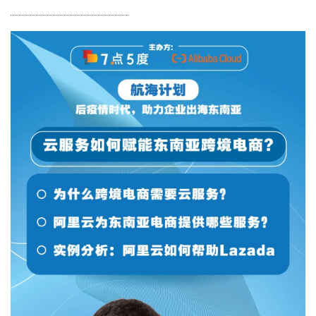
l
u
b
干
货
精
选