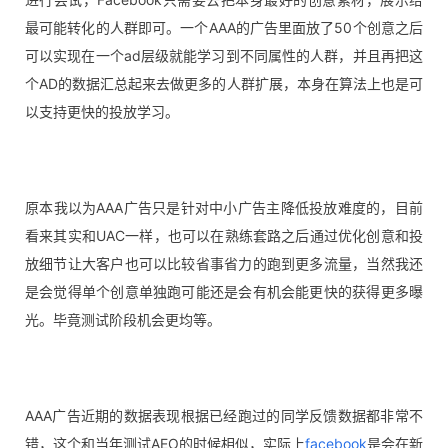
最可能转化的人群即可。
一个AAA的广告里面放了50个创意之后
可以实现在一个ad层级就能学习到不同属性的人群，并且再
把
这
个AD的数据汇总起来去做更多的人群扩展，本身在算法上也是可
以支持更快的投放学习。
原本我以为AAA广告只是针对中小广告主降低投放难度的，目前
看来其实和UAC一样，也可以在熟练套路之后通过优化创意和投
放细节让大客户也可以比较省事省力的跑到更多流量，当然我还
是会觉得单个创意单独跑可能还是会有机会能更快的获得更多曝
光。毕竟测试阶段机会更均等。
AAA广告近期的数据表现根据已经跑过的同学反馈数据都非常不
错，这个和当年测试AEO的时候相似，实际上
facebook
是会在新