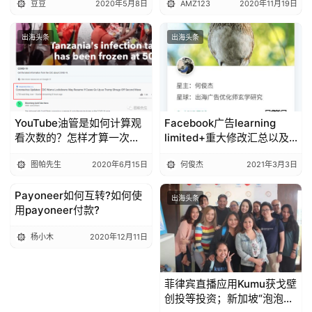
豆豆
2020年5月8日
AMZ123
2020年11月19日
出海头条
出海头条
YouTube油管是如何计算观
Facebook广告learning
看次数的？怎样才算一次观
limited+重大修改汇总以及
看？
注意事项
图帕先生
2020年6月15日
何俊杰
2021年3月3日
Payoneer如何互转?如何使
出海头条
出海头条
用payoneer付款?
杨小木
2020年12月11日
菲律宾直播应用Kumu获戈壁
创投等投资；新加坡“泡泡玛