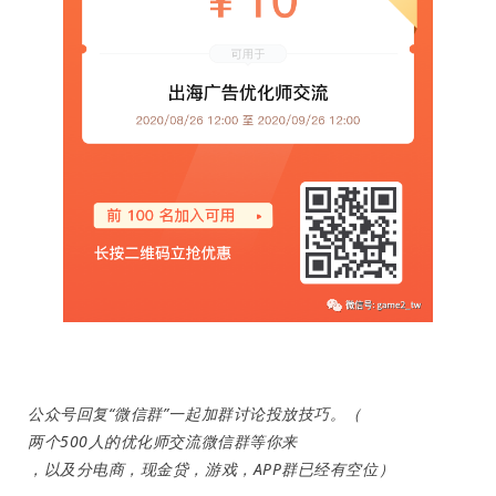
案
例
拆
解
操
盘
手
C
l
u
b
干
货
精
公众号回复“微信群”一起加群讨论投放技巧。（
选
两个500人的优化师交流微信群等你来
，以及分电商，现金贷，游戏，APP群已经有空位）