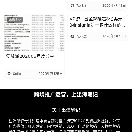
特”获320万美元融资
7点5度
2020年4月16日
VC说 | 基金规模超3亿美元
出海头条
出海头条
的Insignia是一家什么样的风
投公司？
7点5度
2020年6月16日
爱放派202006月度分享
Sofia
2020年7月25日
跨境推广运营，上出海笔记
关于出海笔记
出海笔记专注跨境电商自建站推广运营和D2C品牌出海社群，分享
广告投放，红人营销，内容营销，SEO，自动化营销，大数据营销
等出海一线负责人实战干货，跨境电商流量操盘手交流集中地，垂