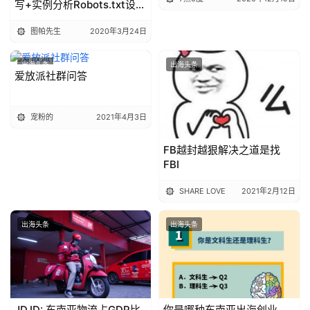
部；新加坡和印尼宣布全民
写+实例分析Robots.txt设置
实
免费打疫苗
（附各大搜索引擎蜘蛛特
战
图帕先生
2020年3月24日
征）
分
享
出海头条
出海头条
爱放派社群问答
案
例
宠粉的
2021年4月3日
拆
FB越封越狠解决之道是找
解
FBI
操
SHARE LOVE
2021年2月12日
盘
手
出海头条
出海头条
C
l
u
b
干
JD.ID: 东南亚物流占GDP比
你是哪种东南亚出海创业