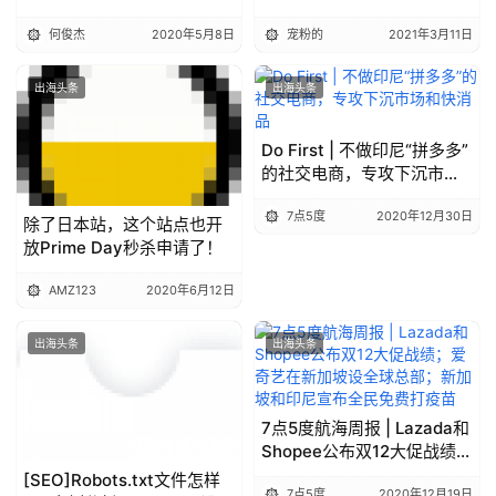
何俊杰
2020年5月8日
宠粉的
2021年3月11日
出海头条
出海头条
Do First | 不做印尼“拼多多”
的社交电商，专攻下沉市场
和快消品
7点5度
2020年12月30日
除了日本站，这个站点也开
放Prime Day秒杀申请了！
首
页
AMZ123
2020年6月12日
推
出海头条
出海头条
广
7点5度航海周报 | Lazada和
运
Shopee公布双12大促战绩；
营
爱奇艺在新加坡设全球总
[SEO]Robots.txt文件怎样
7点5度
2020年12月19日