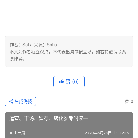
分
享
案
例
拆
作者：Sofia 来源：Sofia
解
本文为作者独立观点，不代表出海笔记立场，如若转载请联系
原作者。
操
盘
赞
(0)
手
C
l
生成海报
0
u
b
运营、市场、留存、转化参考阅读一
干
货
上一篇
2020年8月26日 上午12:18
精