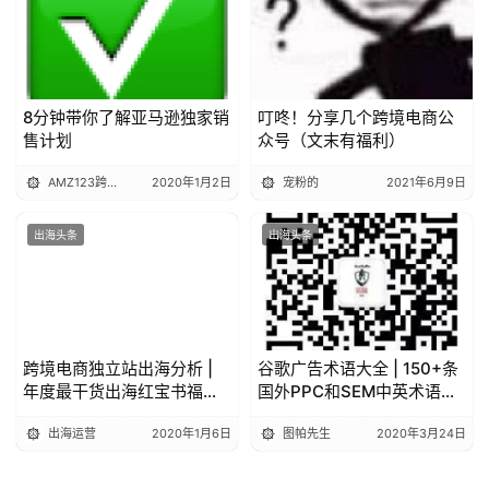
8分钟带你了解亚马逊独家销
叮咚！分享几个跨境电商公
售计划
众号（文末有福利）
AMZ123跨境电商
2020年1月2日
宠粉的
2021年6月9日
出海头条
出海头条
跨境电商独立站出海分析 |
谷歌广告术语大全 | 150+条
年度最干货出海红宝书福利
国外PPC和SEM中英术语解
预告
释
出海运营
2020年1月6日
图帕先生
2020年3月24日