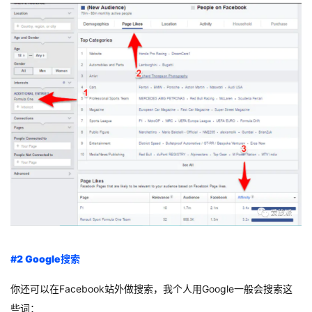
例
拆
解
操
盘
手
C
l
u
b
干
货
精
选
#2 Google搜索
你还可以在Facebook站外做搜索，我个人用Google一般会搜索这
些词：