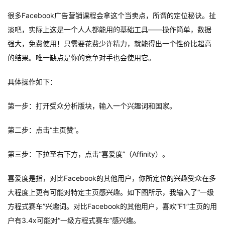
很多Facebook广告营销课程会拿这个当卖点，所谓的定位秘诀。扯
淡吧，实际上这是一个人人都能用的基础工具——操作简单，数据
首
强大，免费使用！只需要花费少许精力，就能得出一个性价比超高
页
的结果。唯一缺点是你的竞争对手也会使用它。
推
具体操作如下：
广
第一步：打开受众分析版块，输入一个兴趣词和国家。
运
第二步：点击“主页赞”。
营
第三步：下拉至右下方，点击“喜爱度”（Affinity）。
实
战
喜爱度是指，对比Facebook的其他用户，你所定位的兴趣受众在多
分
大程度上更有可能对特定主页感兴趣。如下图所示，我输入了“一级
享
方程式赛车”兴趣词。对比Facebook的其他用户，喜欢“F1”主页的用
户有3.4x可能对“一级方程式赛车”感兴趣。
案