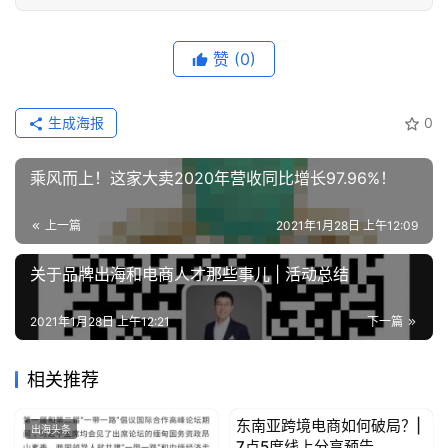
例
拆
赞
(0)
解
操
生成海报
0
盘
手
乘风而上！这家大卖2020年营收同比增长97.96%！
C
l
上一篇
2021年1月28日 上午12:09
u
b
关于品牌出海和电商人才那些事儿 | 活动总结
干
货
2021年1月28日 上午12:21
下一篇
精
选
相关推荐
东南亚跨境电商如何破局？|
出海头条
出海头条
7点5度线上分享预告