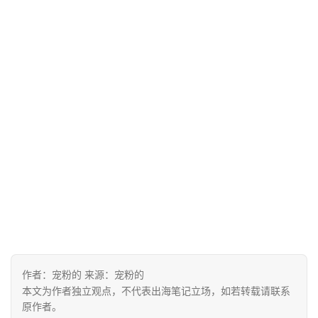
首
页
推
广
运
营
实
战
分
享
作者：宠粉的 来源：宠粉的
本文为作者独立观点，不代表出海笔记立场，如若转载请联系
原作者。
案