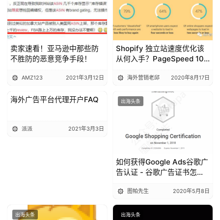
盘
手
C
l
卖家速看！亚马逊中那些防
Shopify 独立站速度优化该
u
不胜防的恶意竞争手段！
从何入手？PageSpeed 100
分的案例分享
b
AMZ123
2021年3月12日
海外营销老邱
2020年8月17日
干
货
海外广告平台代理开户FAQ
出海头条
出海头条
精
选
派派
2021年3月3日
如何获得Google Ads谷歌广
告认证 - 谷歌广告证书怎么
考？（2020年全攻略）
图帕先生
2020年5月8日
出海头条
出海头条