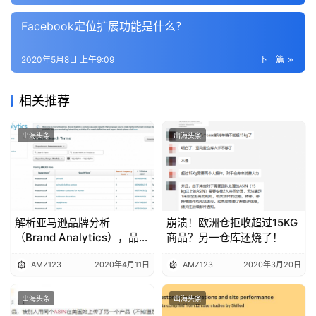
推
Facebook定位扩展功能是什么？
广
2020年5月8日 上午9:09
下一篇
运
营
相关推荐
实
出海头条
出海头条
战
分
享
解析亚马逊品牌分析
崩溃！欧洲仓拒收超过15KG
案
（Brand Analytics），品牌
商品？另一仓库还烧了！
例
卖家不可错过的神器
拆
AMZ123
2020年4月11日
AMZ123
2020年3月20日
解
出海头条
出海头条
操