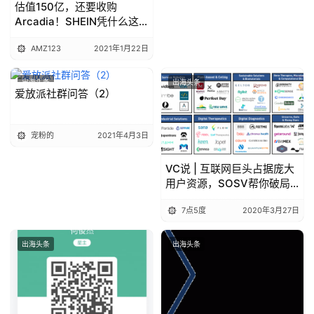
估值150亿，还要收购
Arcadia！SHEIN凭什么这
么刚？
AMZ123
2021年1月22日
出海头条
出海头条
爱放派社群问答（2）
宠粉的
2021年4月3日
VC说 | 互联网巨头占据庞大
用户资源，SOSV帮你破局
流量焦虑
7点5度
2020年3月27日
出海头条
出海头条