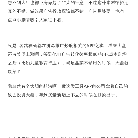
想不到大厂也都下海做起了韭菜的生意，不过这种素材拍摄还
广
真的不错。做效果广告投放应该都不错，广告足够硬，也有一
点点小剧情吸引大家往下看。
运
营
实
只是..各路神仙都在拼命推广炒股相关的APP之类，看来大盘
战
还有希望上涨啊，等到他们广告转化效率极低+转化成本剧增
分
之后（比如儿童教育行业），就是韭菜不够用的时候，大盘就
享
歇菜？
案
我忽然有个大胆的想法啊，做这类工具APP的公司拿着自己的
例
钱去投资大盘，等到买量新增上不去的时候在赶紧出手。
拆
解
操
盘