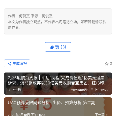
作者：何俊杰 来源：何俊杰
本文为作者独立观点，不代表出海笔记立场，如若转载请联系
原作者。
赞
(3)
生成海报
0
7点5度航海周报 | 印尼“携程”完成价值近1亿美元退票
诉求；淡马锡放弃以30亿美元收购吉宝集团；红杉印度
投资新加坡贸易融资平台
上一篇
2020年8月18日 上午12:22
UAC预算受限问题分析+出价、预算分析 第二期
2020年8月18日 下午11:20
下一篇