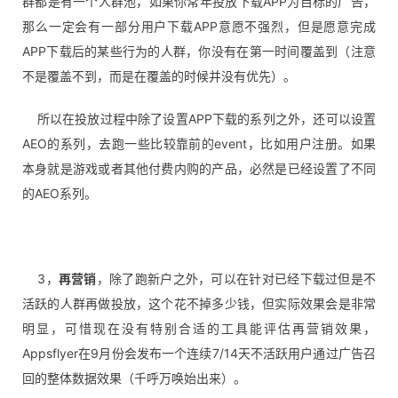
群都是有一个人群池，如果你常年投放下载APP为目标的广告，
那么一定会有一部分用户下载APP意愿不强烈，但是愿意完成
APP下载后的某些行为的人群，你没有在第一时间覆盖到（注意
不是覆盖不到，而是在覆盖的时候并没有优先）。
所以在投放过程中
除
了设置APP下载的系列之外，还可以设置
AEO的系列，去跑一些比较靠前的event，比如用户注册。
如果
本身就是游戏或者其他付费内购的产品，必然是已经设置了不同
的AEO系列。
3，
再营销
，
除
了跑新户之外，可以在针对已经下载过但是不
活跃的人群再做投放，这个花不掉多少钱，但实际效果会是非常
明显，可惜现在没有特别合适的工具能评估再营销效果，
Appsflyer在9月份会发布一个连续7/14天不活跃用户通过广告召
回的整体数据效果（千呼万唤始出来）。