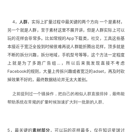
4，
人群
，实际上扩量过程中最关键的两个方向 一个是素材，
另一个就是人群，至于素材这里不展开讲，但是人群实际上可以
玩的花样会非常多。比如常规的App下载类，社交，工具这些基
本接近于宽泛全投到时候很难再说人群能折腾出花样，顶多就是
不断的拆分兴趣，拆分地域，手机型号等等，这个方法一定程度
上就是为了多跑广告组...，所以后来我发现直接不考虑
Facebook的规则，大量上传拆兴趣或者宽泛的adset，再及时砍
掉效果不好的，最终数据结论并无太大差别。
之前提到过一个骚操作，把自己的相似人群直接排掉，最终能
帮助系统在常规的扩量时候加速扩大到一批新的人群。
5，最关键的
素材部分
，可以玩的花样最多，仅在知识星球讨