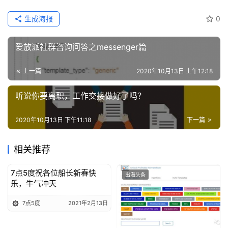
生成海报
0
爱放派社群咨询问答之messenger篇
上一篇
2020年10月13日 上午12:18
听说你要离职，工作交接做好了吗？
2020年10月13日 下午11:18
下一篇
相关推荐
7点5度祝各位船长新春快
出海头条
出海头条
乐，牛气冲天
7点5度
2021年2月13日