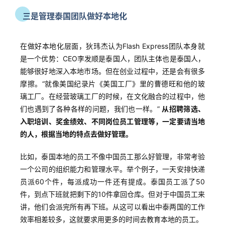
三是管理泰国团队做好本地化
实
战
分
在做好本地化层面，狄玮杰认为Flash Express团队本身就
享
是一个优势：CEO李发顺是泰国人，团队主体也是泰国人，
能够很好地深入本地市场。但在创业过程中，还是会有很多
摩擦。“就像美国纪录片《美国工厂》里的曹德旺和他的玻
案
璃工厂。在经营玻璃工厂的时候，在文化融合的过程中，他
例
们也遇到了各种各样的问题，我们也一样。”
从招聘筛选、
拆
解
入职培训、奖金绩效、不同岗位员工管理等，一定要请当地
的人，根据当地的特点去做好管理。
操
比如，泰国本地的员工不像中国员工那么好管理，非常考验
盘
一个公司的组织能力和管理水平。举个例子，一天安排快递
手
员派60个件，每派成功一件还有提成。泰国员工派了50
C
件，到点下班就把剩下的10件拿回仓库。但对于中国员工来
l
讲，他们会派完所有再下班。从这可以看出中泰两国的工作
u
效率相差较多，这就要求用更多的时间去教育本地的员工。
b