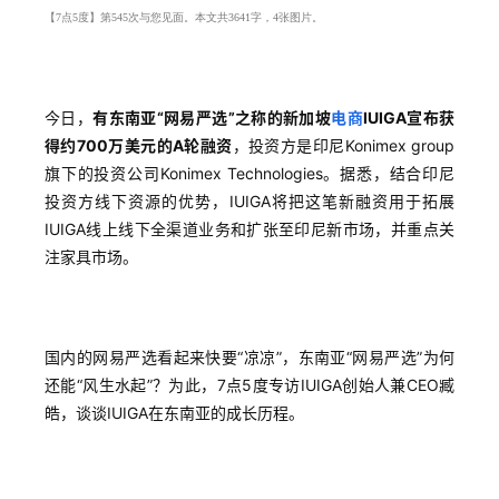
【7点5度】第545次与您见面。本文共3641字，4张图片。
今日，
有东南亚“网易严选”之称的新加坡
电商
IUIGA宣布获
得约700万美元的A轮融资
，投资方是印尼Konimex group
旗下的投资公司Konimex Technologies。据悉，结合印尼
投资方线下资源的优势，IUIGA将把这笔新融资用于拓展
IUIGA线上线下全渠道业务和扩张至印尼新市场，并重点关
注家具市场。
国内的网易严选看起来快要“凉凉”，东南亚“网易严选”为何
还能“风生水起”？为此，7点5度专访IUIGA创始人兼CEO臧
皓，谈谈IUIGA在东南亚的成长历程。