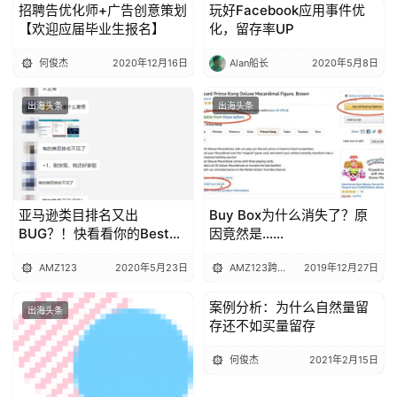
招聘告优化师+广告创意策划
玩好Facebook应用事件优
出海头条
出海头条
【欢迎应届毕业生报名】
化，留存率UP
何俊杰
2020年12月16日
Alan船长
2020年5月8日
出海头条
出海头条
亚马逊类目排名又出
Buy Box为什么消失了？原
BUG？！快看看你的Best
因竟然是......
seller丢了吗！
AMZ123
2020年5月23日
AMZ123跨境电商
2019年12月27日
案例分析：为什么自然量留
出海头条
出海头条
存还不如买量留存
何俊杰
2021年2月15日