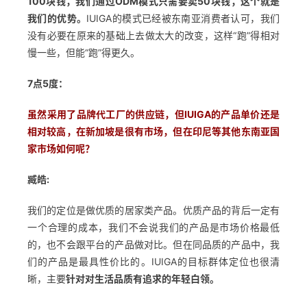
100块钱，我们通过ODM模式只需要卖50块钱，这个就是
首
我们的优势。
IUIGA的模式已经被东南亚消费者认可，我们
页
没有必要在原来的基础上去做太大的改变，这样“跑”得相对
慢一些，但能“跑”得更久。
推
广
7点5度：
虽然采用了品牌代工厂的供应链，但IUIGA的产品单价还是
运
相对较高，在新加坡是很有市场，但在印尼等其他东南亚国
营
家市场如何呢
？
实
臧皓:
战
分
我们的定位是做优质的居家类产品。优质产品的背后一定有
享
一个合理的成本，我们不会说我们的产品是市场价格最低
的，也不会跟平台的产品做对比。但在同品质的产品中，我
们的产品是最具性价比的。IUIGA的目标群体定位也很清
案
例
晰，主要
针对对生活品质有追求的年轻白领。
拆