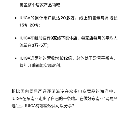
覆盖整个居家产品领域；
IUIGA的累计用户数达
20多万
，线上销售量每月增长
15%-20%
；
IUIGA在新加坡有
9家
线下实体店，每家店每月的平均人
流量在
3万-5万
；
IUIGA近两年的营收增长
12倍
，总体处于盈亏平衡点，
每年旺季都能实现盈利。
相比国内网易严选逐渐淹没在众多电商竞品的海洋中，
IUIGA在东南亚走出了自己的一条路。在做好东南亚“网易严
选”上，IUIGA有哪些经验可以分享？