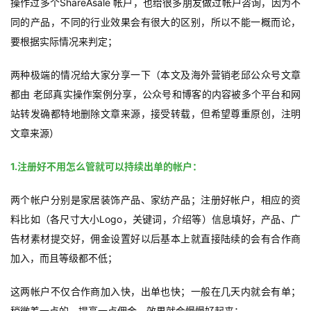
操作过多个ShareAsale 帐户，也给很多朋友做过帐户咨询，因为不
同的产品，不同的行业效果会有很大的区别，所以不能一概而论，
要根据实际情况来判定；
两种极端的情况给大家分享一下（本文及海外营销老邱公众号文章
都由 老邱真实操作案例分享，公众号和博客的内容被多个平台和网
站转发确都特地删除文章来源，接受转载，但希望尊重原创，注明
文章来源）
1.注册好不用怎么管就可以持续出单的帐户：
两个帐户分别是家居装饰产品、家纺产品；注册好帐户，相应的资
料比如（各尺寸大小Logo，关键词，介绍等）信息填好，产品、广
告材素材提交好，佣金设置好以后基本上就直接陆续的会有合作商
加入，而且等级都不低；
这两帐户不仅合作商加入快，出单也快；一般在几天内就会有单；
稍微差一点的，提高一点佣金，效果就会慢慢好起来；