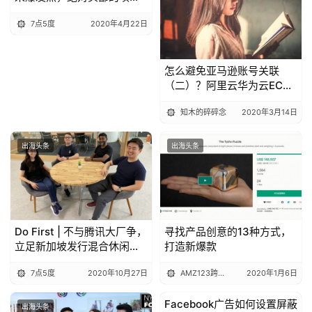
比热门赛道更有潜力
7点5度
2020年4月22日
怎么避免亚马逊账号关联
（二）？阿里云华为云ECS
远程桌面教程
知木的碎碎念
2020年3月14日
出海头条
出海头条
Do First | 不与腾讯大厂争，
寻找产品创意的13种方式，
立足新加坡发行混合休闲游
打造新爆款
戏能掘金吗？
7点5度
2020年10月27日
AMZ123跨境电商
2020年1月6日
Facebook广告如何设置屏蔽
出海头条
出海头条