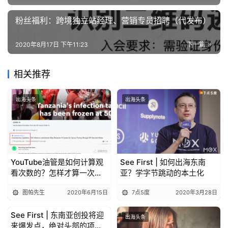
粉丝福利：跨境独立站经理、营销专员招聘（代发布）
2020年8月17日 下午11:23
下一篇
相关推荐
出海头条
出海头条
YouTube油管是如何计算观
See First | 如何出海东南
看次数的？怎样才算一次观
亚？学字节跳动的本土化
看？
图帕先生
2020年6月15日
7点5度
2020年3月28日
See First | 东南亚创投将迎
出海头条
出海头条
来爆发点，绝对头部的项目