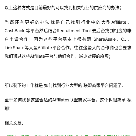
盘
以上这种方式是目前最好的可以找到相关行业的供应商的办法；
手
C
当然还有更好的办法就是自己找到行业中的大型Affiliate，
l
CashBack 等平台然后结合Recruitment Tool 去后台找到相应的帐
u
户申请合作，因为这些平台基本上都有跟 ShareAsale，CJ，
b
LinkShare等大型Afilliate平台合作，往往这些大的合作商也会要求
干
我们通过这些Affiliate平台与他们合作，减少对接的麻烦；
货
精
选
所以剩下的工作就是 如何找到行业大型的 联盟商家平台问题了.
至于如何找到这些合适的Affiliates联盟商家平台，这个也很简单 私
聊！
相关文章：