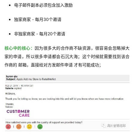
电子邮件副本必须包含加入激励
推
广
独家商家 - 每月30个邀请
非独家商家 - 每月20个邀请
运
营
核心中的核心：
因为很多大的合作商不缺资源，很容易会忽略掉大
家的申请，所以很多申请都会石沉大海；这个时候就需要找到该合
实
战
作商的 邮箱，直接给对方发邮件申请 才有可能成功；
分
享
案
例
拆
解
操