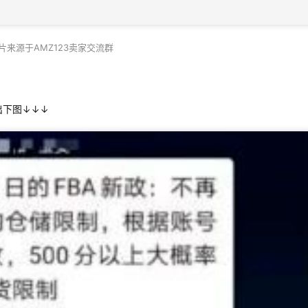
片来源于AMZ123卖家交流群
出下图↓↓↓