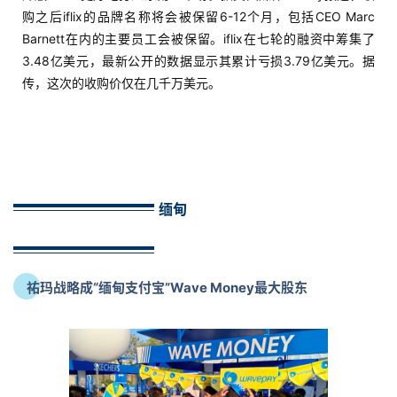
营
购之后iflix的品牌名称将会被保留6-12个月，包括CEO Marc
Barnett在内的主要员工会被保留。iflix在七轮的融资中筹集了
实
3.48亿美元，最新公开的数据显示其累计亏损3.79亿美元。据
战
传，这次的收购价仅在几千万美元。
分
享
案
例
缅甸
拆
解
操
祐玛战略成“缅甸支付宝”Wave Money最大股东
盘
手
C
l
u