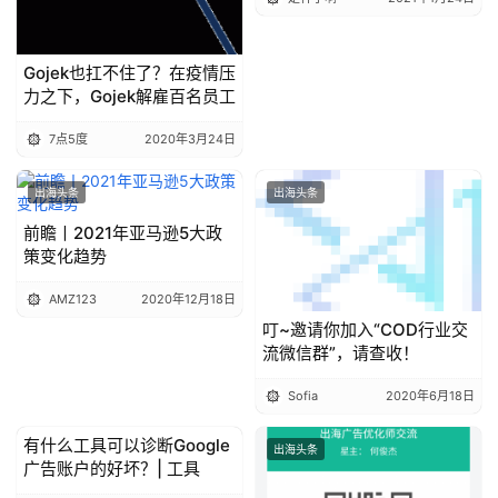
Gojek也扛不住了？在疫情压
力之下，Gojek解雇百名员工
7点5度
2020年3月24日
出海头条
出海头条
前瞻丨2021年亚马逊5大政
策变化趋势
AMZ123
2020年12月18日
叮~邀请你加入“COD行业交
流微信群”，请查收！
Sofia
2020年6月18日
有什么工具可以诊断Google
出海头条
出海头条
广告账户的好坏？| 工具