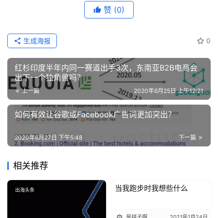
赞
(0)
生成海报
0
红杉印度半年内同一赛道出手3次，东南亚B2B电商会
出下一个独角兽吗？
上一篇
2020年6月25日 上午12:21
如何有效让谷歌或Facebook广告词更加突出？
2020年6月27日 下午5:48
下一篇
相关推荐
当我跑步时我想些什么
出海头条
出海头条
是祥子啊
2021年1月24日