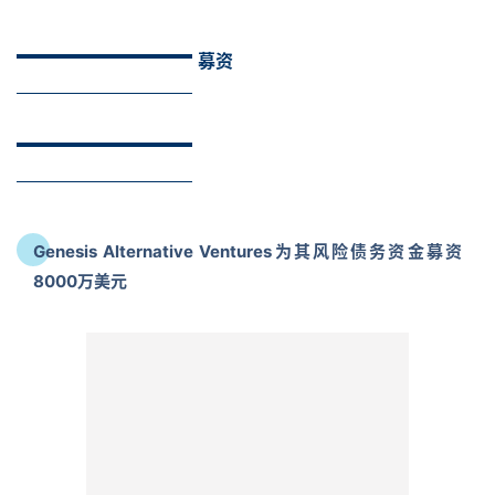
Genesis Alternative Ventures为其风险债务资金募资
8000万美元
4月15日，总部位于新加坡的投资公司Genesis Alternative
Ventures宣布其风险债务基金Genesis Alternative Ventures
I（GAVF-I）的最终募集额为8000万美元。参与该基金募资的投
资者包括日本上市的Aozora银行、韩国开发银行（KDB）和香港
多资产投资公司Silverhorn Group也参加了会议，早期承诺投资
者包括印尼银行行CIMB Niaga和总部位于西雅图的全球投资基
金Capria Fund。Genesis由Ben J Benjamin，Jeremy Loh和
首
Martin Tang于2019年共同创立，将公司定位为私人贷方，帮助
页
由一级风投公司资助的初创公司。迄今为止，GAVF-I已向东南亚
12家风投公司的投资组合部署了超过3000万美元的债务投资，
推
其中它们Horangi Cyber Security、GoWork和Lynk Global等。
广