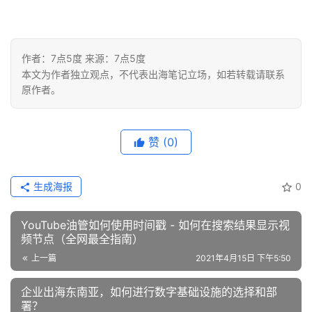
相关推荐
如何查看 Facebook 广告费
出海头条
出海头条
用和支付记录？
Alan船长
2020年5月8日
3C、母婴、美妆、小家电等
品类出海有优势，供应链数
字化前景看好|7点5度线上分
7点5度
2020年4月16日
享回顾
早啊各位追梦人,发个招聘通
出海头条
出海头条
知
Andy南溪
2020年5月29日
Jack 5月的碎碎念—学会和