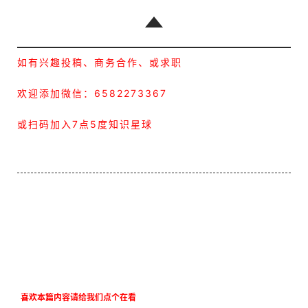
作者：7点5度 来源：7点5度
本文为作者独立观点，不代表出海笔记立场，如若转载请联系
原作者。
赞
(0)
生成海报
0
YouTube油管如何使用时间戳 - 如何在搜索结果显示视
频节点（全网最全指南）
上一篇
2021年4月15日 下午5:50
企业出海东南亚，如何进行数字基础设施的选择和部
署？
2021年4月20日 上午12:22
下一篇