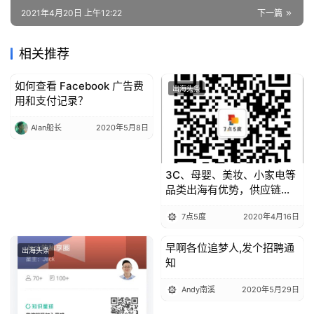
自己和解，认清自己
好学的Jack
2021年6月4日
出海头条
出海头条
Do First | 从中国到东南亚，
保险科技企业如何实现行业
革新?
7点5度
2021年4月3日
亚马逊索评邮件这么写，评
论不用愁
AMZ123
2020年4月1日
出海头条
出海头条
东南亚抗疫进行时（4月1
看跨境电商行业图谱聊全局