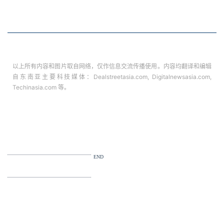
如有兴趣投稿、商务合作、或求职
欢迎添加微信：6582273367
或扫码加入7点5度知识星球
喜欢本篇内容请给我们点个在看