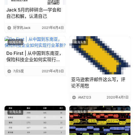
日）
思维
7点5度
2020年4月2日
根谈
2020年3月20日
出海头条
出海头条
《跃迁》成为高手的技术
Facebook近期违规雷区和最
新政策
小马哥
2020年5月8日
Alan船长
2020年5月8日
跨境推广运营，上出海笔记
关于出海笔记
出海笔记专注跨境电商自建站推广运营和D2C品牌出海社群，分享