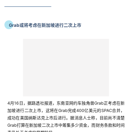
Grab以2.74亿美元收购印尼媒体巨头Emtek约4%的股份
4月15日，东南亚网约车独角兽Grab以2.74亿美元收购印尼媒体
巨头Emtek约4%的股份。据Straitstimes报道指出，此举很可能
释放出印尼两大电子支付巨头OVO和DANA合并的信号。（Grab
为OVO股东，Emtek为DANA股东）
Gojek和Tokopedia拟签订180亿美元合并协议，成立新公
司GoTo