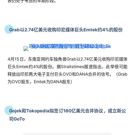
4月14日，印尼网约车巨头Gojek与印尼电商独角兽Tokopedia正
在敲定180亿美元合并协议。据悉，两家公司将成立名为GoTo的
新公司，预计交易将于本月完成，Gojek将持有GoTo 60%的股
份。而Goto的最高管理层将由四名高级管理人员组成，每位公司
各有两名高级管理人员，包括Gojek的联合首席执行官Andre
Soelistyo和Kevin Aluwi，以及Tokopedia的首席执行官William
Tanuwijaya和总裁Patrick Cao。