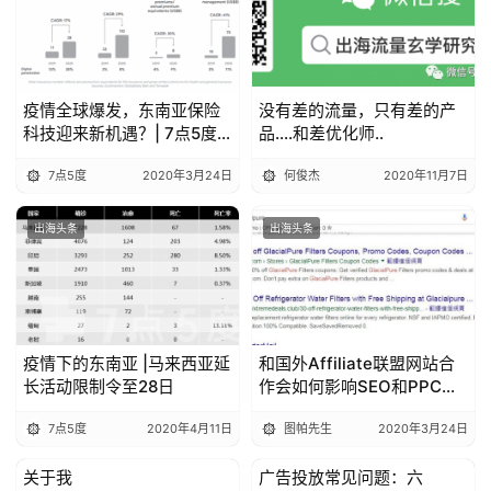
疫情全球爆发，东南亚保险
没有差的流量，只有差的产
科技迎来新机遇？| 7点5度
品….和差优化师..
线上分享回顾
7点5度
2020年3月24日
何俊杰
2020年11月7日
出海头条
出海头条
疫情下的东南亚 |马来西亚延
和国外Affiliate联盟网站合
长活动限制令至28日
作会如何影响SEO和PPC？
跨境电商必读
7点5度
2020年4月11日
图帕先生
2020年3月24日
关于我
广告投放常见问题：六
出海头条
出海头条