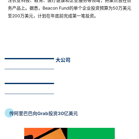
注农业科技、教育、医疗健康和企业服务等领域，把重点放在债
实
务产品上。据悉，Beacon Fund的单个企业投资预算为50万美元
战
至200万美元，计划在年底前完成第一笔投资。
分
享
案
例
拆
大公司
解
操
盘
手
C
l
传阿里巴巴向Grab投资30亿美元
u
b
干