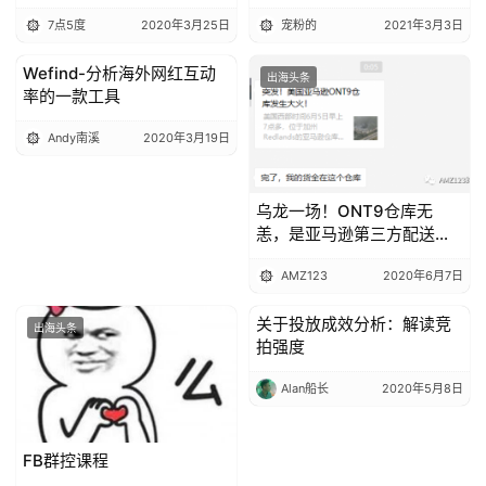
本土，推出免费医疗咨询服
7点5度
2020年3月25日
宠粉的
2021年3月3日
务
Wefind-分析海外网红互动
出海头条
出海头条
率的一款工具
Andy南溪
2020年3月19日
乌龙一场！ONT9仓库无
恙，是亚马逊第三方配送仓
库着火！
AMZ123
2020年6月7日
关于投放成效分析：解读竞
出海头条
出海头条
拍强度
Alan船长
2020年5月8日
FB群控课程