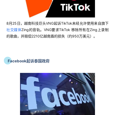
案
例
拆
8月25日，越南科技巨头VNG起诉TikTok未经允许使用来自旗下
解
社交媒体
Zing的音轨。VNG要求TikTok 移除所有在Zing上录制
的歌曲，并赔偿2210亿越南盾的损失（约950万美元）。
操
盘
手
C
Facebook起诉泰国政府
l
u
b
干
货
精
选