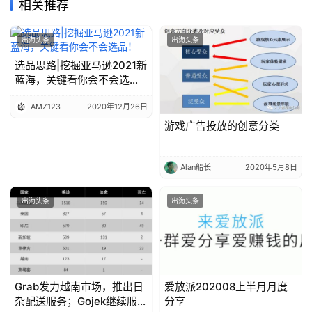
相关推荐
出海头条
出海头条
选品思路|挖掘亚马逊2021新
蓝海，关键看你会不会选
品！
AMZ123
2020年12月26日
游戏广告投放的创意分类
Alan船长
2020年5月8日
出海头条
出海头条
Grab发力越南市场，推出日
爱放派202008上半月月度
杂配送服务；Gojek继续服务
分享