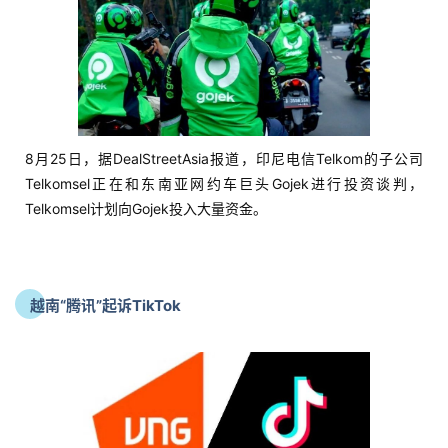
首
页
8月25日，据DealStreetAsia报道，印尼电信Telkom的子公司
Telkomsel正在和东南亚网约车巨头Gojek进行投资谈判，
推
Telkomsel计划向Gojek投入大量资金。
广
运
营
越南“腾讯”起诉TikTok
实
战
分
享