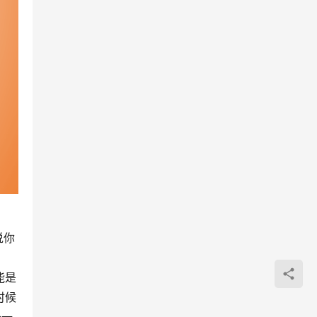
说你
能是
时候
告一