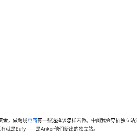
资金，做跨境
电商
有一些选择该怎样去做。中间我会穿插独立站
还有就是Eufy——是Anker他们新出的独立站。