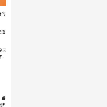
行的
马逊
今天
了，
。当
些推