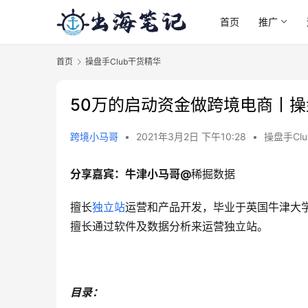
首页
推广
首页
操盘手Club干货精华
50万的启动资金做跨境电商丨操
跨境小马哥
•
2021年3月2日 下午10:28
•
操盘手Cl
分享嘉宾：牛津小马哥@
稀掘数据
擅长
独立站
运营和产品开发，毕业于英国牛津大
擅长通过软件及数据分析来运营独立站。
目录：