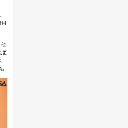
久
费用
，他
会更
么
高。