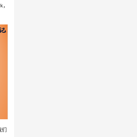
k，
我们