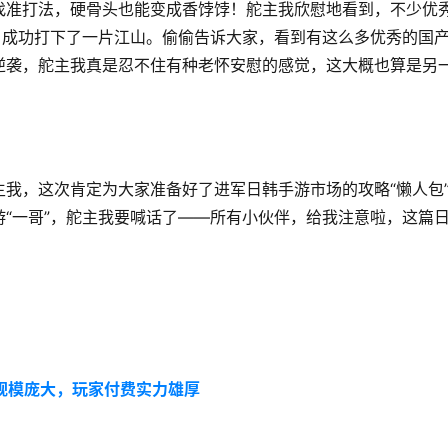
找准打法，硬骨头也能变成香饽饽！舵主我欣慰地看到，不少优
，成功打下了一片江山。偷偷告诉大家，看到有这么多优秀的国
逆袭，舵主我真是忍不住有种老怀安慰的感觉，这大概也算是另
我，这次肯定为大家准备好了进军日韩手游市场的攻略“懒人包
“一哥”，舵主我要喊话了——所有小伙伴，给我注意啦，这篇
规模庞大，玩家付费实力雄厚