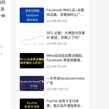
秀的
产游
Facebook BM认证+谷歌
验证器，双重保险让广告
一种
投手账号稳如泰山
2025年2月12日
SEO 必备！大神指令改善
AI 痕迹，你跟上了吗？
2025年2月11日
”，
日，
Meta自动自动算法崛起，
Facebook 再营销要被打
入冷宫？
2025年1月16日
一天学会facebook/meta
广告
2024年11月11日
PayPal 信用卡支付来
袭，独立站开通指南全揭