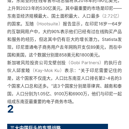
道，东南亚的在线零售市场总值将从2018年的190亿美元，
上升到2023年的530亿美元。其中最重要的市场是印尼——
东南亚经济规模最大、国土面积最大、人口最多
（2.72亿）
的国家。互随
（Hootsuite）
报告显示，在印尼16岁—64岁
的互联网用户中，大约90%表示他们已经有过在线购买产品
和服务的经历，但这其中仍有巨大的增长潜力。Statista发
现，印尼普通电子商务用户去年网购开支仅89美元，而在中
国和美国，这个数据分别是858美元和1800美元。
新加坡风险投资公司戈壁创投
（Gobi Partners）
的执行合
伙人邱家睦
（Kay-Mok Ku）
表示：“关于印尼需要记住的
是，这个国家不仅庞大，人口比东南亚人口排名第2-4名的3
个国家人口总和还多。”这3个国家分别是菲律宾、越南和泰
国，人口分别为1.05亿、9100万和6900万，他们与印尼一起
组成东南亚最重要的电子商务市场。
2
三大中国巨头的东盟战略