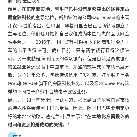
他们的‘全国冠军’”。
而且，
在东南亚市场，阿里巴巴并没有足够突出的途径来占
据金融科技的主导地位，
新加坡咨询公司Kapronasia的主管
泽农·卡普伦指出。在中国，随着阿里巴巴在电商领域确立了
主导地位，他们也开始将自己定位成为中国领先的互联网金
融平台之一。2015年，中国监管机构授予了网商银行令人垂
涎的电子借贷许可。截止目前，只有两家银行获得这项许
可，另一家就是腾讯持股的微众银行。但是目前这两家银行
的金融业务还仅限于中国市场。东盟的数字支付市场高度分
散，竞争对手众多，包括传统信用卡发行商、打车服务巨头
Grab和Go-Jek旗下的金融科技业务，以及像Shopee Pay这
样的不同电子商务平台的电子钱包业务。
最后，正如一些分析师所认为的，考虑到每个东盟国家市场
的特殊性将会使阿里巴巴受益。因此，阿里巴巴需要制定更
好的本地化战略。迪克兰·卡尼表示：
“在本地化方面投入的
时间和资源将是成功的关键。”