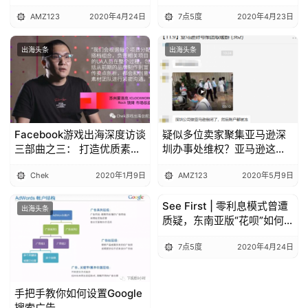
来了吗？
AMZ123
2020年4月24日
7点5度
2020年4月23日
出海头条
出海头条
Facebook游戏出海深度访谈
疑似多位卖家聚集亚马逊深
三部曲之三： 打造优质素
圳办事处维权？亚马逊这样
材，深挖数据，最大化营销
回应......
Chek
2020年1月9日
AMZ123
2020年5月9日
成效
See First | 零利息模式曾遭
出海头条
出海头条
质疑，东南亚版“花呗”如何
赢得市场？
7点5度
2020年4月24日
手把手教你如何设置Google
搜索广告