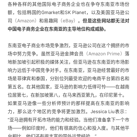
操
各种各样的其他国际电子商务企业也在争夺东南亚市场份
盘
额，包括韩国的Gmarket和SK Planet，以及美国亚马逊公
手
司
（Amazon）
和易趣网
（eBay）
。
但是这些网站都无法对
C
中国电子商务企业在东南亚的主导地位构成威胁。
l
u
b
东南亚电子商业市场竞争激烈，亚马逊公司在这个拥挤的市
干
场中努力竞争。虽然亚马逊金牌会员
（Amazon Prime）
落
货
地新加坡引起积极的媒体关注，但亚马逊在东南亚的市场影
精
响力远低于中国竞争对手。在东南亚，亚马逊经营最好的市
选
场是菲律宾和泰国，分别位列最受欢迎的电商平台第四名和
第五名。在其他国家，亚马逊的影响力低得可怜——在越南
位居第七，在新加坡第八，在马来西亚第九，在印尼第十。
如果亚马逊像一些分析师预计的那样提高在东南亚的影响
力，那么这个地区的竞争将更加激烈。Jessica Liu表示：
“亚马逊拥有开拓市场的能力和经验。当他们准备拿下一个市
场——例如印度时，他们有很高的信心和投入度。与其他平
台相比，他们还有很丰富的国外运营经验。”