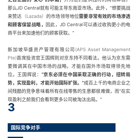
那么JD Central就有可能主导东南亚市场。此外，“想要挑战
推
来赞达
（Lazada）
的市场领导地位
需要非常有效的市场渗透
广
和顾客保留战略，
因此，JD Central可以通过收购更小的电
商平台来加速他们的顾客获取。”
运
营
新加坡毕盛资产管理有限公司
(APS Asset Management
Pte)
首席投资官王国辉则对京东持不同看法。他认为京东需
实
要微调其在中国市场的战略，才能在国外市场取得领先地
战
位。王国辉说：
“京东必须在中国采取正确的行动，扭转局
分
势，实现盈利，才能开始国际扩张。”
成百上千的电商企业之
享
间残酷的竞争意味着所有在线零售的生意都很难做，而“在实
现盈利之前我们会看到更多公司被淘汰出局。”
案
3
例
拆
解
国际竞争对手