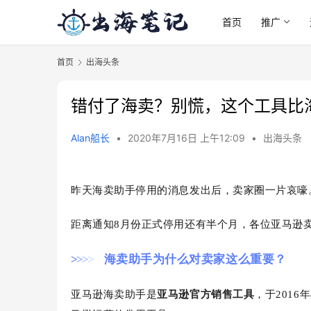
首页
推广
首页
出海头条
错付了海卖？别慌，这个工具比
Alan船长
•
2020年7月16日 上午12:09
•
出海头条
昨天海卖助手停用的消息发出
后，卖家圈一片哀嚎
距离通知8月份正式停用还有半个月，各位亚马逊
>
>
>
>
海卖助手为什么对卖家这么重要？
亚马逊海卖助手是
亚
马逊官方销售工
具
，于201