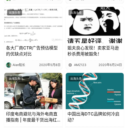
出海头条
出海头条
各大厂商CTR广告预估模型
姐夫良心发现！卖家亚马逊
的优缺点对比
秒杀费用被豁免！
Alan船长
2020年5月8日
AMZ123
2020年6月24日
出海头条
出海头条
印度电商避坑与海外电商直
中国出海DTC品牌如何冷启
播指南 | 年度最干货出海红
动？
宝书福利免费放送