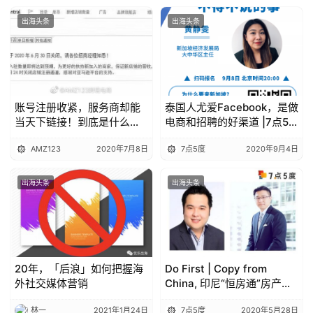
出海头条
出海头条
账号注册收紧，服务商却能
泰国人尤爱Facebook，是做
当天下链接！到底是什么来
电商和招聘的好渠道 |7点5
头？
度线上活动回顾
AMZ123
2020年7月8日
7点5度
2020年9月4日
出海头条
出海头条
20年，「后浪」如何把握海
Do First | Copy from
外社交媒体营销
China, 印尼“恒房通”房产交
易推介平台能否创造业绩神
林一
2021年1月24日
7点5度
2020年5月28日
话？