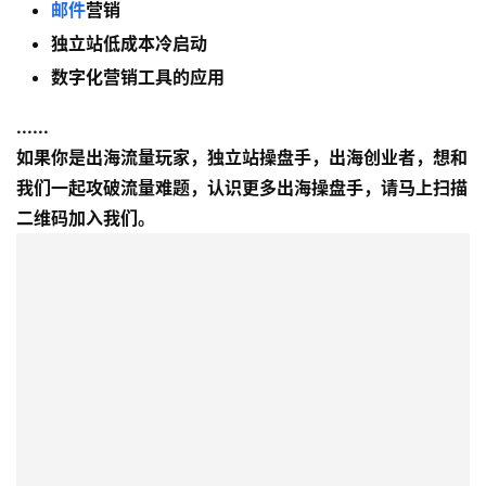
邮件
营销
首
独立站低成本冷启动
页
数字化营销工具的应用
推
......
广
如果你是出海流量玩家，独立站操盘手，出海创业者，想和
我们一起攻破流量难题，认识更多出海操盘手，请马上扫描
运
二维码加入我们。
营
实
战
分
享
案
例
拆