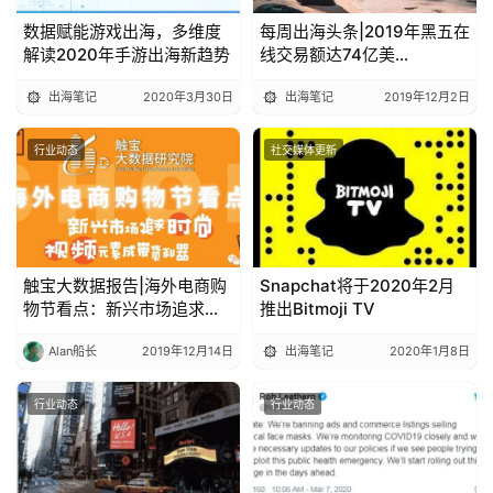
数据赋能游戏出海，多维度
每周出海头条|2019年黑五在
解读2020年手游出海新趋势
线交易额达74亿美
元;Twitter清理非活跃账号
出海笔记
2020年3月30日
出海笔记
2019年12月2日
行业动态
社交媒体更新
触宝大数据报告|海外电商购
Snapchat将于2020年2月
物节看点：新兴市场追求时
推出Bitmoji TV
尚，视频元素成带货利器
Alan船长
2019年12月14日
出海笔记
2020年1月8日
行业动态
行业动态