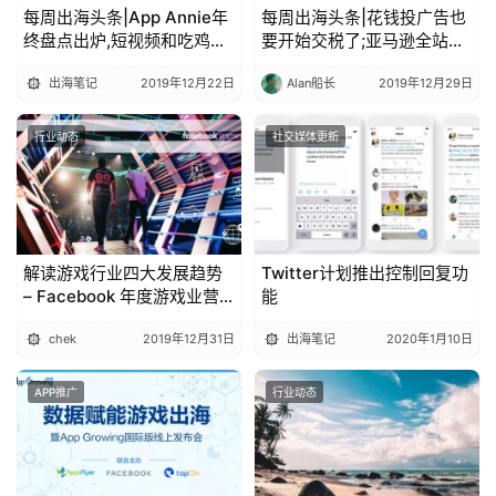
每周出海头条|App Annie年
每周出海头条|花钱投广告也
终盘点出炉,短视频和吃鸡应
要开始交税了;亚马逊全站点
用热度不减,Tik Tok和PUBG
上线直播功能|出海笔记
出海笔记
2019年12月22日
Alan船长
2019年12月29日
MOBILE引领赛道丨出海笔记
行业动态
社交媒体更新
解读游戏行业四大发展趋势
Twitter计划推出控制回复功
– Facebook 年度游戏业营
能
销报告火热出炉！(上)
chek
2019年12月31日
出海笔记
2020年1月10日
APP推广
行业动态