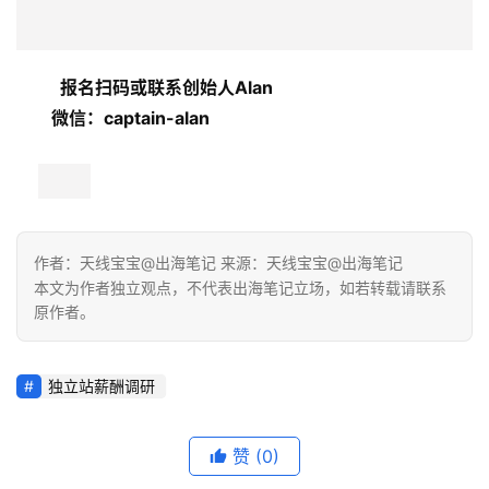
解
操
报名扫码或联系
创始人Alan
盘
微信：captain-alan
手
C
l
u
b
干
作者：天线宝宝@出海笔记 来源：天线宝宝@出海笔记
货
本文为作者独立观点，不代表出海笔记立场，如若转载请联系
原作者。
精
选
独立站薪酬调研
赞
(0)