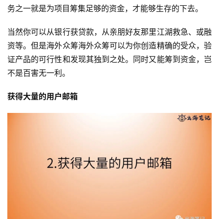
务之一就是为项目筹集足够的资金，才能够生存的下去。
当然你可以从银行获贷款，从亲朋好友那里江湖救急、或融
首
资等。但是海外众筹海外众筹可以为你创造精确的受众，验
页
证产品的可行性和发现其独到之处。同时又能筹到资金，岂
不是百害无一利。
推
广
获得大量的用户邮箱
运
营
实
战
分
享
案