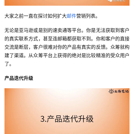
例
拆
大家之前一直在探讨如何扩大
邮件
营销列表。
解
无论是亚马逊或是别的速卖通等平台。你是无法获取到客户
操
的真实联系方式，甚至连邮箱都获取不到。你和客户的直接
盘
交流是断层，客户很难对你的产品有真实的反馈。众筹就构
手
建了渠道。从众筹平台上获得的绝对是比较精准的受众用户
C
了。
l
u
产品迭代升级
b
干
货
精
选