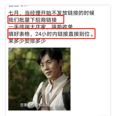
首
页
推
广
运
营
实
战
分
享
案
例
拆
解