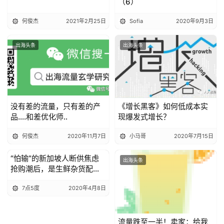
（6）
何俊杰
2021年2月25日
Sofia
2020年9月3日
出海头条
出海头条
没有差的流量，只有差的产
《增长黑客》如何低成本实
品….和差优化师..
现爆发式增长？
何俊杰
2020年11月7日
小马哥
2020年7月15日
“怕输”的新加坡人断供焦虑
出海头条
出海头条
抢购潮后，是生鲜杂货配送
的机遇
7点5度
2020年4月8日
流量跌至一半！卖家：给我