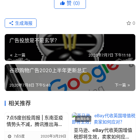
赞
(0)
生成海报
0
广告投放是不是玄学？
上一篇
2020年7月7日 下午11:18
谷歌购物广告2020上半年更新总汇
2020年7月8日 下午5:48
下一篇
相关推荐
7点5度创投周报 | 东南亚疫
出海头条
出海头条
情势头不减，腾讯推出海外
亚马逊、eBay代收英国增值
远程办公软件；Gojek高管捐
税即将生效，卖家如何应
7点5度
2020年3月29日
献25%的年薪补贴网约车司