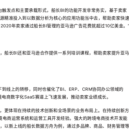
作为触发点和主要承载形式，船长BI的功能开发非常务实，基于卖家
源精准投入到以数据分析为核心的应用功能当中去，帮助卖家快
2020年卖家通过船长BI管理的亚马逊广告花费就超过10亿美金。
，船长BI还和亚马逊合作提供一系列培训课程，帮助卖家提升亚
下到线上的转移，同时也催化了BI、ERP、CRM协同办公领域的
境电商数字化SaaS赛道上飞速发展，推动卖家业绩成长。
上，更体现在持续的技术创新和全场景的业务布局上。在持续创新
跨境电商运营系统和运营工具开发经验。强大的跨境电商技术开发能
，以新上线的船长数据方舟为例，通过多品牌、商品、财务管理