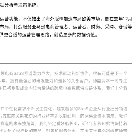
据分析与决策系统。
运营功能，不仅推出了海外版BI加速布局欧美市场，更在去年12
业布局，打造服务亚马逊电商管理者、运营者、财务、采购、仓储
提供更合适的运营管理思路，创造更多的数据价值。
跨境电商SaaS赛道潜力巨大，技术驱动的新协作，很有可能是下一个
多年，拥有最强劲的研发能力和最多的头部客户。钟鼎资本一向专注
ERP已初步形成业内较为稀缺的跨境电商数据供应链体系，我们十分看
用户个性化需求不断发生变化，越来越多的SaaS企业从行业细分领域
而与互联网关系密切的行业将率先吃到红利。同创伟业资本表示，我们
赛道的未来独角兽。我们坚定看好船长BI，近4年船长BI始终保持着
，建立起了规模化的商品、销售和服务体系，在未来十年必将给市场带