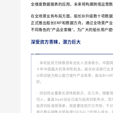
全维度数据报表的应用，未来将构建跨境运营数
在全场景业务布局方面，船长BI升级数十项数据
正式推出船长ERP和数据方舟，通过全场景产
不同角色的“产品全家桶”，为广大的船长用户
深受资方青睐
，潜力巨大
· 本轮投资方钟鼎资本合伙人汤涛表示，中国
十年中国最大的革命性机会。船长BI深耕行业
以供应链为核心能力提升产业效率，船长BI+
好。
· 同创伟业董事长郑伟鹤表示，近几年，随着
切入，垂直SaaS创业已成为投资的新热点，
投资的标准很简单，就是要找到万亿市场、千亿
用户数与销售业绩年增100%以上的惊人成长