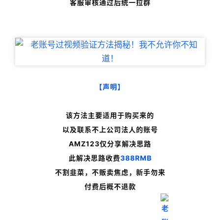
客服审核通过后统一拉群
实
战
分
享
案
例
【声明】
拆
解
该方法主要适用于购买来的
以及联系不上公司法人的账号
操
AMZ123仅分享解决思路
盘
手
此解决思路收费
388RMB
C
不割韭菜，不贩卖焦虑，新手勿来
l
付费后概不退款
u
b
干