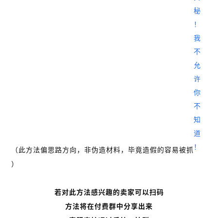
首
页
（此方法偏思路方向，非伪造材料，毕竟造假的容易被抓
推
广
）
运
若对此方法感兴趣的卖家可以扫码
营
方法将在付费群中分享出来