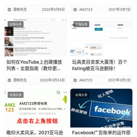
YouTube视频排名因素（翻
图帕先生
2020年5月8日
AMZ123
2021年3月7日
译）
出海头条
出海头条
如何在YouTube上创建播放
玩具类目卖家大震荡！百个
列表 - 全面指南（教你更有
listing被亚马逊删除！
效地引流和提高订阅量）
图帕先生
2020年3月24日
AMZ123
2021年3月2日
出海头条
出海头条
瞻仰大卖风采，2021亚马逊
Facebook广告账单的运作原