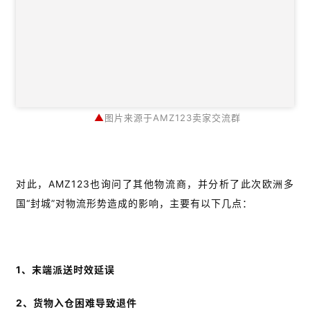
案
例
拆
解
操
▲
图片来源于AMZ123卖家交流群
盘
手
C
l
对此，AMZ123也询问了其他物流商，并分析了此次欧洲多
u
国“封城”对物流形势造成的影响，主要有以下几点：
b
干
货
精
1、末端派送时效延误
选
2、货物入仓困难导致退件