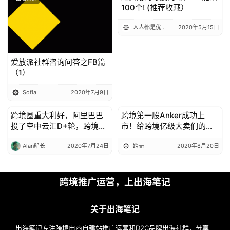
100个! (推荐收藏）
人人都是优化师
2020年5月15日
爱放派社群咨询问答之FB篇
（1）
Sofia
2020年7月9日
跨境圈重大利好，阿里巴巴
跨境第一股Anker成功上
出海头条
出海头条
投了空中云汇D+轮，跨境收
市！给跨境亿级大卖们的启
款进一步降费提速！
示是什么？！
Alan船长
2020年7月24日
跨哥
2020年8月20日
跨境推广运营，上出海笔记
关于出海笔记
出海笔记专注跨境电商自建站推广运营和D2C品牌出海社群，分享