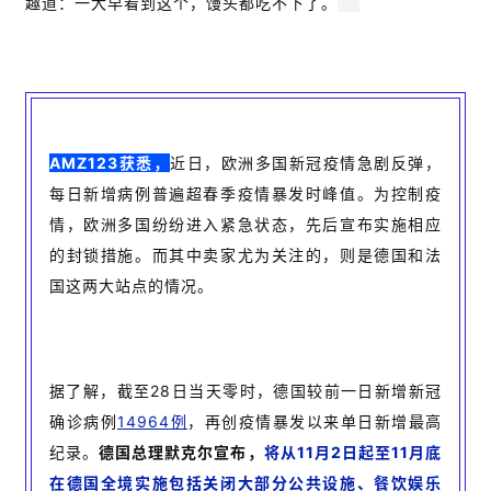
趣道：一大早看到这个，馒头都吃不下了。
AMZ123获悉，
近日，欧洲多国新冠疫情急剧反弹，
每日新增病例普遍超春季疫情暴发时峰值。为控制疫
情，欧洲多国纷纷进入紧急状态，先后宣布实施相应
的封锁措施。而其中卖家尤为关注的，则是德国和法
国这两大站点的情况。
据了解，截至28日当天零时，德国较前一日新增新冠
确诊病例
14964例
，再创疫情暴发以来单日新增最高
纪录。
德国总理默克尔宣布，
将从11月2日起至11月底
在德国全境实施包括关闭大部分公共设施、餐饮娱乐