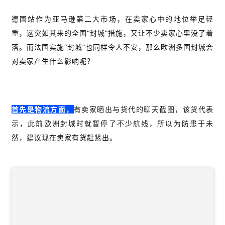
德国站作为亚马逊第二大市场，在卖家心中的地位举足轻
重，这突如其来的全国“封城”措施，又让不少卖家心里没了着
落。而法国实施“封城”也同样令人不安，那么欧洲多国封城会
首
对卖家产生什么影响呢？
页
推
首先是物流方面，
有卖家晒出与货代的聊天截图，该货代表
广
示，此前欧洲封城时就暂停了不少航线，所以为防患于未
然，建议现在卖家有货赶紧出。
运
营
实
战
分
享