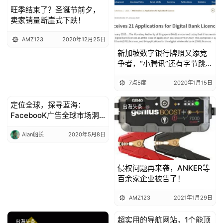
旺季结束了？圣诞节前夕，
卖家销量断崖式下跌！
AMZ123
2020年12月25日
新加坡数字银行牌照又添竞
争者，“小腾讯”还有字节跳
动都来了？！！
7点5度
2020年1月15日
定位全球，探寻蓝海：
出海头条
出海头条
FacebooK广告全球市场洞
察（国家篇）
Alan船长
2020年5月8日
侵权问题再来袭，ANKER等
百余家企业被告了！
AMZ123
2021年1月29日
超实用的导航网站，1个能顶
出海头条
出海头条