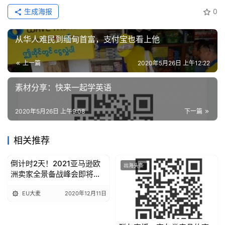
生成海报
0
从华人难民到缅甸首富，支付宝也看上他
上一篇
2020年5月26日 上午12:22
素材分享：快来一起学英语
2020年5月26日 上午9:08
下一篇
相关推荐
倒计时2天！2021亚马逊欧
出海头条
出海头条
洲卖家全景备战峰会即将开
启！
EU大麦
2020年12月11日