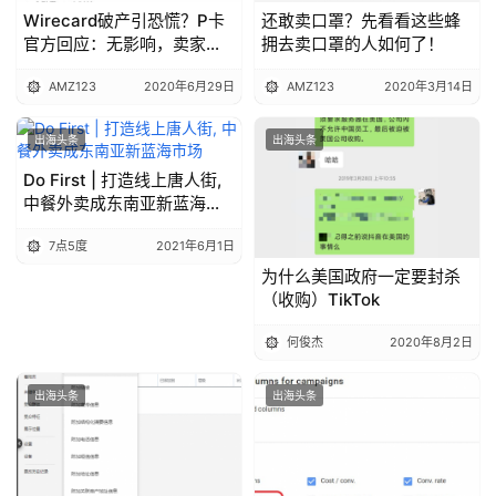
Wirecard破产引恐慌？P卡
还敢卖口罩？先看看这些蜂
官方回应：无影响，卖家账
拥去卖口罩的人如何了！
户资金安全！
AMZ123
2020年6月29日
AMZ123
2020年3月14日
出海头条
出海头条
Do First | 打造线上唐人街,
中餐外卖成东南亚新蓝海市
场
7点5度
2021年6月1日
为什么美国政府一定要封杀
（收购）TikTok
何俊杰
2020年8月2日
出海头条
出海头条