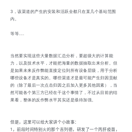
首
3，该渠道的产生的安装和活跃全都只在某几个基站范围
页
内。
推
等等....
广
运
当然要实现这些大量数据汇总分析，要超级大的计算能
营
力，以及技术水平，才能把海量的数据抽取出来分析。但
是如果未来反作弊能直接定位到所有设备层级，用于分析
实
哪些设备才是真实的。哪些渠道才是最可能产生归因贡献
战
的（除了最后一次点击归因之后加入更多其他因素），当
分
然可能各个第三方已经在干这个事情了，不过从目前的结
享
果看，整体的反作弊水平其实还是亟待加强。
案
例
但是，这里可以给大家讲个小故事：
拆
1，前段时间特别火的那个吉列德，研发了一个丙肝疫苗，