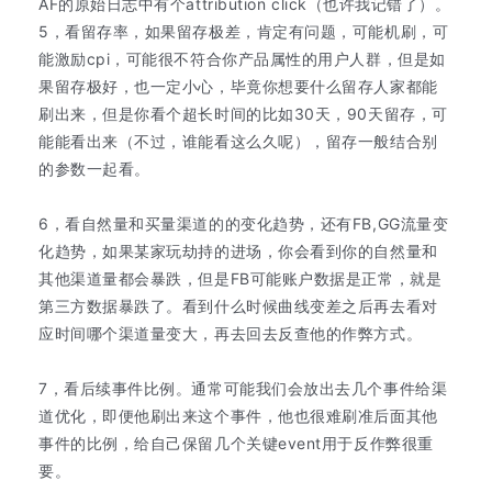
AF的原始日志中有个attribution click（也许我记错了）。
5，看留存率，如果留存极差，肯定有问题，可能机刷，可
能激励cpi，可能
很
不符合你产品属性的用户人群，但是如
果留存极好，也一定小心，毕竟你想要什么留存人家都能
刷出来，但是你看个超长时间的比如30天，90天留存，可
能能看出来（不过，谁能看这么久呢），留存一般结合别
的参数一起看。
6，看自然量和买量渠道的的变化趋势，还有FB,GG流量变
化趋势，如果某家玩劫持的进场，你会看到你的自然量和
其他渠道量都会暴跌，但是FB可能账户数据是正常，就是
第三方数据暴跌了。看到什么时候曲线变差之后再去看对
应时间哪个渠道量变大，再去回去反查他的作弊方式。
7，看后续事件比例。通常可能我们会放出去几个事件给渠
道优化，即便他刷出来这个事件，他也很难刷准后面其他
事件的比例，给自己保留几个关键event用于反作弊很重
要。