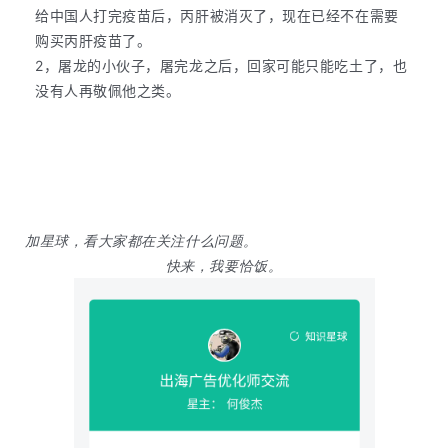
解
给中国人打完疫苗后，丙肝被消灭了，现在已经不在需要
购买丙肝疫苗了。
操
2，屠龙的小伙子，屠完龙之后，回家可能只能吃土了，也
盘
没有人再敬佩他之类。
手
C
l
u
b
干
加星球，看大家都在关注什么问题。
货
快来，我要恰饭。
精
选