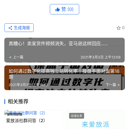
b
赞
(0)
干
货
精
生成海报
0
选
真糟心！卖家货件频频消失，亚马逊这样回应......
上一篇
2021年3月3日 上午12:09
如何通过数字化提高独立站转化率丨操盘手面对面第16
期
2021年3月3日 上午11:52
下一篇
相关推荐
出海头条
出海头条
爱放派社群问答（2）