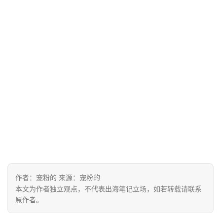
营
实
战
分
享
案
例
拆
解
操
盘
作者：宠粉的 来源：宠粉的
手
本文为作者独立观点，不代表出海笔记立场，如若转载请联系
C
原作者。
l
u