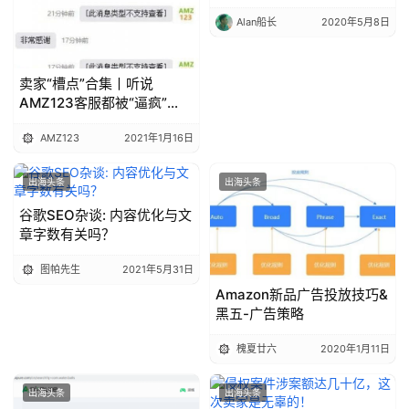
Alan船长
2020年5月8日
卖家“槽点”合集丨听说
AMZ123客服都被“逼疯”
了？
AMZ123
2021年1月16日
出海头条
出海头条
谷歌SEO杂谈: 内容优化与文
章字数有关吗？
图帕先生
2021年5月31日
Amazon新品广告投放技巧&
黑五-广告策略
槐夏廿六
2020年1月11日
出海头条
出海头条