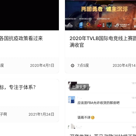
各国抗疫政策看过来
2020年TVLB国际电竞线上赛
满收官
5度
2020年4月1日
7点5度
2020年4月1
标，专注于体系？
条
出海头条
子啊
2021年1月24日