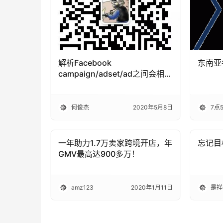
解析Facebook
东南亚
campaign/adset/ad之间会相互
竞争吗
何俊杰
2020年5月8日
7点
一年助力1.7万卖家跨境开店，年
忘记目
出海头条
出海头
GMV最高达900多万！
amz123
2020年1月11日
是祥