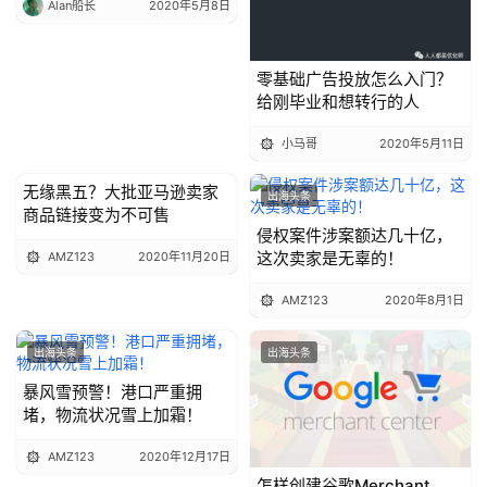
Alan船长
2020年5月8日
零基础广告投放怎么入门？
给刚毕业和想转行的人
小马哥
2020年5月11日
无缘黑五？大批亚马逊卖家
出海头条
出海头条
商品链接变为不可售
侵权案件涉案额达几十亿，
这次卖家是无辜的！
AMZ123
2020年11月20日
AMZ123
2020年8月1日
出海头条
出海头条
暴风雪预警！港口严重拥
堵，物流状况雪上加霜！
AMZ123
2020年12月17日
怎样创建谷歌Merchant