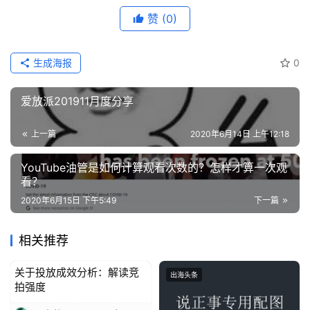
赞
(0)
操
盘
手
生成海报
0
C
l
爱放派201911月度分享
u
b
上一篇
2020年6月14日 上午12:18
干
货
YouTube油管是如何计算观看次数的？怎样才算一次观
精
看？
选
2020年6月15日 下午5:49
下一篇
相关推荐
关于投放成效分析：解读竞
出海头条
出海头条
拍强度