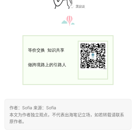
页
推
广
运
等
价交换 知识共享
营
做跨境路上的引路人
实
战
分
享
作者：Sofia 来源：Sofia
案
本文为作者独立观点，不代表出海笔记立场，如若转载请联系
例
原作者。
拆
解