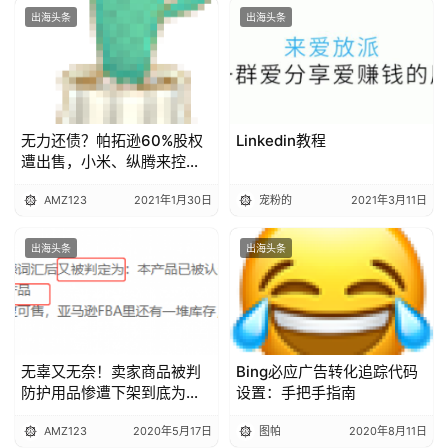
出海头条
出海头条
无力还债？帕拓逊60%股权
Linkedin教程
遭出售，小米、纵腾来控
股！
AMZ123
2021年1月30日
宠粉的
2021年3月11日
出海头条
出海头条
无辜又无奈！卖家商品被判
Bing必应广告转化追踪代码
防护用品惨遭下架到底为哪
设置：手把手指南
般？
AMZ123
2020年5月17日
图帕
2020年8月11日