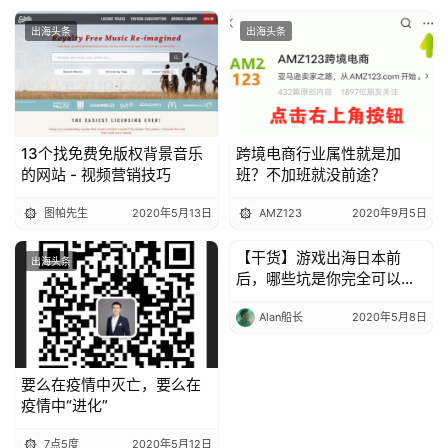
出海头条
出海头条
13个找免费免版权背景音乐
跨境电商行业属性就是加
的网站 - 视频营销技巧
班？不加班就没前途？
图帕先生
2020年5月13日
AMZ123
2020年9月5日
【干货】游戏出海日本前
出海头条
出海头条
后，哪些坑是你完全可以绕
过的
Alan船长
2020年5月8日
要么在疫情中灭亡，要么在
疫情中“进化”
7点5度
2020年5月12日