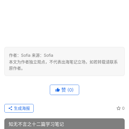
战
分
享
案
例
拆
解
作者：Sofia 来源：Sofia
本文为作者独立观点，不代表出海笔记立场，如若转载请联系
原作者。
操
盘
手
赞
(0)
C
l
u
生成海报
0
b
干
知无不言之十二篇学习笔记
货