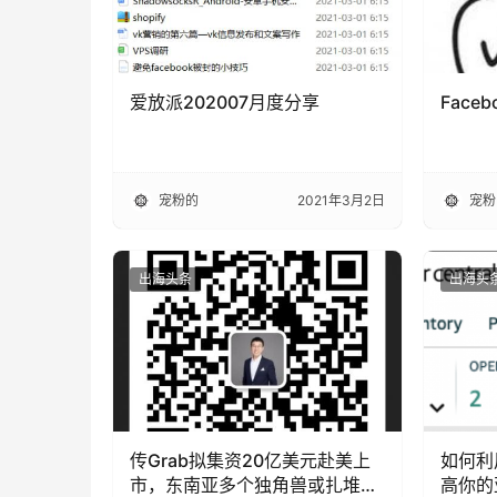
爱放派202007月度分享
Face
宠粉的
2021年3月2日
宠粉
出海头条
出海头
传Grab拟集资20亿美元赴美上
如何利用P
市，东南亚多个独角兽或扎堆上
高你的