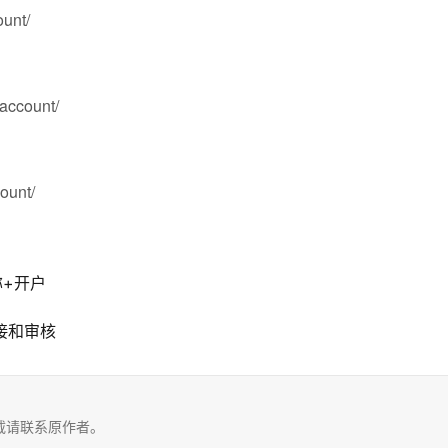
ount/
account/
ount/
昵称+开户
接和审核
载请联系原作者。