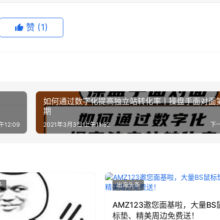
赞
(1)
如何通过数字化提高独立站转化率丨操盘手面对面第
期
12:09
2021年3月3日 上午11:52
下
条
出海头条
AMZ123邀您面基啦，大量BS
标垫、精美周边免费送！