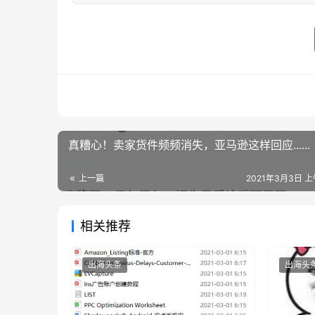
真糟心！卖家货件频频消失，亚马逊这样回应......
上一篇
2021年3月3日 上午
相关推荐
出海头条
出海头