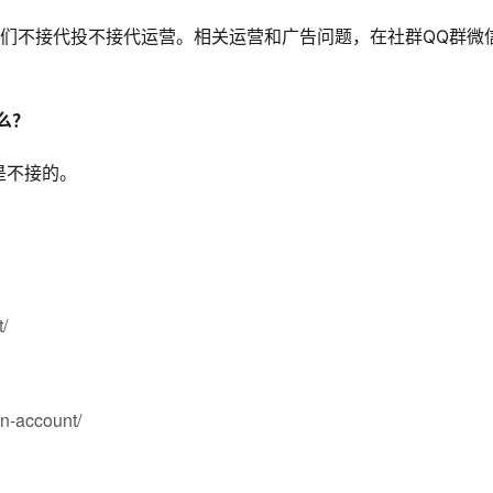
我们不接代投不接代运营。相关运营和广告问题，在社群QQ群微
么？
是不接的。
/
n-account/