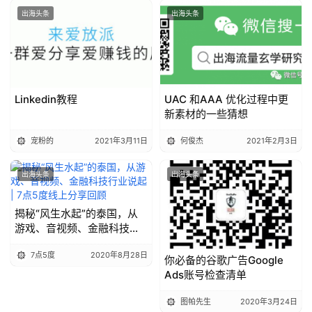
出海头条
出海头条
Linkedin教程
UAC 和AAA 优化过程中更
新素材的一些猜想
宠粉的
2021年3月11日
何俊杰
2021年2月3日
出海头条
出海头条
揭秘“风生水起”的泰国，从
游戏、音视频、金融科技行
业说起 | 7点5度线上分享回
7点5度
2020年8月28日
顾
你必备的谷歌广告Google
Ads账号检查清单
图帕先生
2020年3月24日