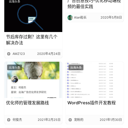
广告创意技巧-优化移动端视
出海头条
出海头条
频的最佳实践
Alan船长
2020年5月8日
节后库存过剩？这里有几个
解决办法
AMZ123
2020年4月24日
出海头条
出海头条
优化师的管理发展路线
WordPress插件开发教程
何俊杰
2021年2月25日
宠粉的
2021年1月30日