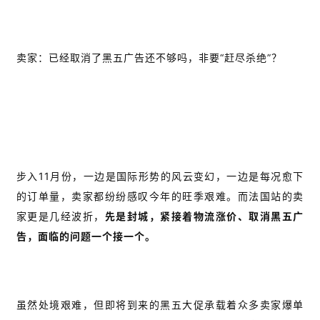
卖家：已经取消了黑五广告还不够吗，非要“赶尽杀绝”？
首
页
推
广
运
步入11月份，一边是国际形势的风云变幻，一边是每况愈下
营
的订单量，卖家都纷纷感叹今年的旺季艰难。而法国站的卖
家更是几经波折，
先是封城，紧接着物流涨价、取消黑五广
实
告，面临的问题一个接一个。
战
分
享
虽然处境艰难，但即将到来的黑五大促承载着众多卖家爆单