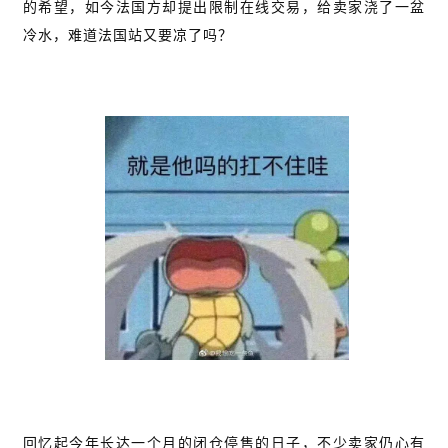
案
的希望，如今法国方却提出限制在线交易，给卖家浇了一盆
例
冷水，难道法国站又要凉了吗？
拆
解
操
盘
手
C
l
u
b
干
货
精
选
回忆起今年长达一个月的闭仓停售的日子，不少卖家仍心有